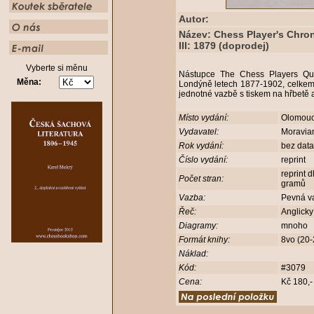
Autor:
Název: Chess Player's Chron
III: 1879 (doprodej)
Vyberte si měnu
Nástupce The Chess Players Quar
Měna:
Londýně letech 1877-1902, celkem 
jednotné vazbě s tiskem na hřbetě 
Místo vydání:
Olomou
Vydavatel:
Moravia
Rok vydání:
bez dat
Číslo vydání:
reprint
reprint 
Počet stran:
gramů
Vazba:
Pevná v
Řeč:
Anglick
Diagramy:
mnoho
Formát knihy:
8vo (20
Náklad:
Kód:
#3079
Cena:
Kč 180,