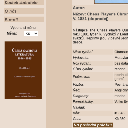
Autor:
Název: Chess Player's Chron
V: 1881 (doprodej)
Vyberte si měnu
Nástupce The Chess Players Quart
Měna:
roku 1881 týdeník. Vychází v Lon
svazků. Reprinty jsou v pevné jed
desce.
Místo vydání:
Olomou
Vydavatel:
Moravia
Rok vydání:
bez dat
Číslo vydání:
reprint
reprint 
Počet stran:
gramů
Vazba:
Pevná v
Řeč:
Anglick
Diagramy:
mnoho
Formát knihy:
Velké 8
Náklad:
Kód:
#3348
Cena:
Kč 250,