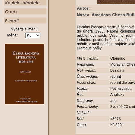
Autor:
Název: American Chess Bulle
Oficiální časopis americké šachov
Vyberte si měnu
do února 1963. Náplní časopisu 
Měna:
problémový šach. Všechny repri
jednotné pevné hnědé vazbě s t
ročník, v naší nabídce najdete také
Olomouci vyšly
Místo vydání:
Olomouc
Vydavatel:
Moravian Che
Rok vydání:
bez data
Číslo vydání:
reprint
Počet stran:
reprint dle pův
Vazba:
Pevná vazba
Řeč:
Anglicky
Diagramy:
ano
Formát knihy:
8vo (20-23 cm
Náklad:
Kód:
#3673
Cena:
Kč 520,-