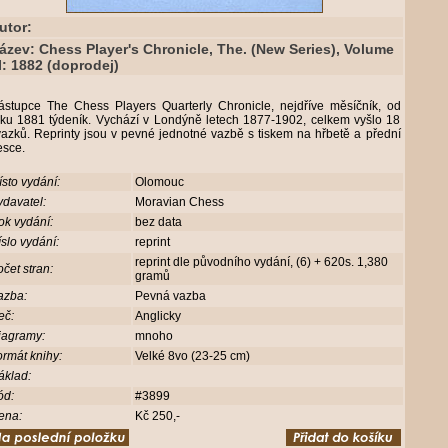
utor:
ázev: Chess Player's Chronicle, The. (New Series), Volume
I: 1882 (doprodej)
ástupce The Chess Players Quarterly Chronicle, nejdříve měsíčník, od
oku 1881 týdeník. Vychází v Londýně letech 1877-1902, celkem vyšlo 18
azků. Reprinty jsou v pevné jednotné vazbě s tiskem na hřbetě a přední
esce.
sto vydání:
Olomouc
davatel:
Moravian Chess
ok vydání:
bez data
slo vydání:
reprint
reprint dle původního vydání, (6) + 620s. 1,380
čet stran:
gramů
azba:
Pevná vazba
eč:
Anglicky
iagramy:
mnoho
rmát knihy:
Velké 8vo (23-25 cm)
áklad:
ód:
#3899
ena:
Kč 250,-