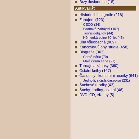
Brzy dostaneme (18)
Antikvariát
Historie, bibliografie (216)
Zahájení (723)
CECO (34)
Šachová zahájení (107)
Teoria debjutov (44)
Německá edice 80. let (46)
Díla všeobecná (909)
Koncovky, úlohy, studie (458)
Biografie (362)
Černá série (70)
Malá černá série (27)
Turnaje a zápasy (360)
Ostatní knihy (167)
Časopisy - kompletní ročníky (641)
Jednotlivá čísla časopisů (231)
Šachové rubriky (43)
Šachy, hodiny, ostatní (46)
DVD, CD, eKnihy (5)