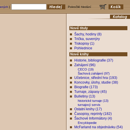
bených
]
Pokročilé hledání
Nové tituly
Šachy, hodiny (8)
Trička, suvenýry
Tiskopisy (1)
Pohlednice
Nové knihy
Historie, bibliografie (37)
Zahájení (96)
CECO (19)
Šachová zahájení (97)
Učebnice, střední hra (193)
Koncovky, úlohy, studie (38)
Biografie (173)
Turnaje, zápasy (45)
Bulletiny (13)
historické turnaje (13)
turnajový servis
Ostatní knihy (17)
Časopisy, reprinty (182)
Šachové Informátory (4)
Encyklopedie
McFarland na objednávku (54)