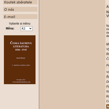
A
N
V
Vyberte si měnu
N
Měna:
r
sv
d
Mí
Vy
R
Čí
Po
V
Ř
D
Fo
N
K
C