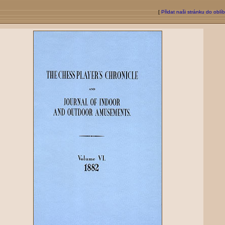
[
Přidat naši stránku do oblí