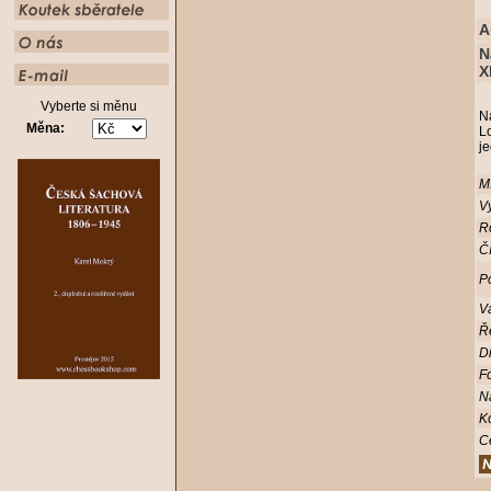
A
N
X
Vyberte si měnu
N
Měna:
L
je
Mí
Vy
R
Čí
Po
V
Ř
D
Fo
N
K
C