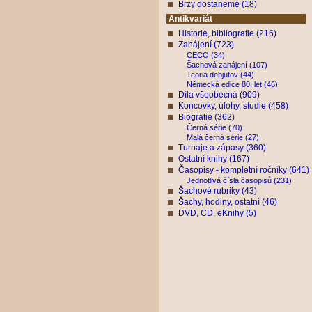
Brzy dostaneme (18)
Antikvariát
Historie, bibliografie (216)
Zahájení (723)
CECO (34)
Šachová zahájení (107)
Teoria debjutov (44)
Německá edice 80. let (46)
Díla všeobecná (909)
Koncovky, úlohy, studie (458)
Biografie (362)
Černá série (70)
Malá černá série (27)
Turnaje a zápasy (360)
Ostatní knihy (167)
Časopisy - kompletní ročníky (641)
Jednotlivá čísla časopisů (231)
Šachové rubriky (43)
Šachy, hodiny, ostatní (46)
DVD, CD, eKnihy (5)