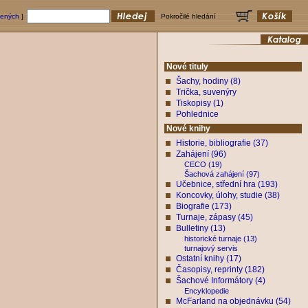
bených
]
Pokročilé hledání
Nové tituly
Šachy, hodiny (8)
Trička, suvenýry
Tiskopisy (1)
Pohlednice
Nové knihy
Historie, bibliografie (37)
Zahájení (96)
CECO (19)
Šachová zahájení (97)
Učebnice, střední hra (193)
Koncovky, úlohy, studie (38)
Biografie (173)
Turnaje, zápasy (45)
Bulletiny (13)
historické turnaje (13)
turnajový servis
Ostatní knihy (17)
Časopisy, reprinty (182)
Šachové Informátory (4)
Encyklopedie
McFarland na objednávku (54)