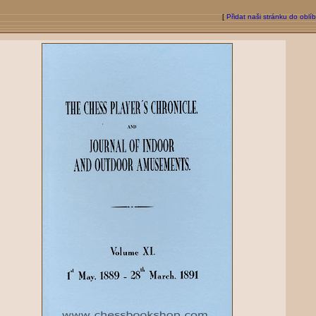
[
Přidat naši stránku do oblí