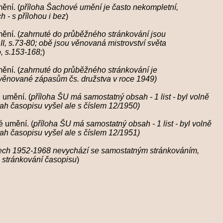
ění. (
příloha Šachové umění je často nekompletní,
 přílohou i bez
)
ění. (
zahrnuté do průběžného stránkování jsou
73-80; obě jsou věnovaná mistrovství světa
.153-168;
)
ění. (
zahrnuté do průběžného stránkování je
né zápasům čs. družstva v roce 1949)
 umění. (
příloha ŠU má samostatný obsah - 1 list - byl volně
sopisu vyšel ale s číslem 12/1950)
 umění. (
příloha ŠU má samostatný obsah - 1 list - byl volně
sopisu vyšel ale s číslem 12/1951)
tech 1952-1968 nevychází se samostatným stránkováním,
nkování časopisu
)