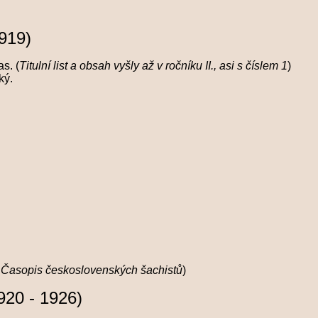
919)
s. (
Titulní list a obsah vyšly až v ročníku II., asi s číslem 1
)
ský.
zev Časopis československých šachistů
)
920 - 1926)