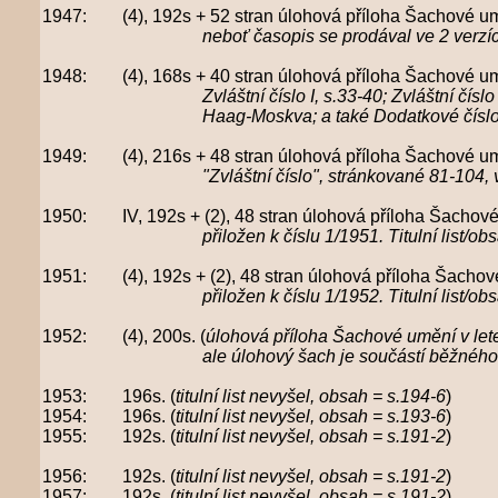
1947: (4), 192s + 52 stran úlohová příloha Šachové um
neboť časopis se prodával ve 2 verzích - s
1948: (4), 168s + 40 stran úlohová příloha Šachové um
Zvláštní číslo I, s.33-40; Zvláštní číslo II, s.
Haag-Moskva; a také Dodatkové číslo, s
1949: (4), 216s + 48 stran úlohová příloha Šachové um
"Zvláštní číslo", stránkované 81-104, věnova
1950: IV, 192s + (2), 48 stran úlohová příloha Šachové
přiložen k číslu 1/1951. Titulní list/obsah ča
1951: (4), 192s + (2), 48 stran úlohová příloha Šachové
přiložen k číslu 1/1952. Titulní list/obsah ča
1952: (4), 200s. (
úlohová příloha Šachové umění v le
ale úlohový šach je součástí běžného strá
1953: 196s. (
titulní list nevyšel, obsah = s.194-6
)
1954: 196s. (
titulní list nevyšel, obsah = s.193-6
)
1955: 192s. (
titulní list nevyšel, obsah = s.191-2
)
1956: 192s. (
titulní list nevyšel, obsah = s.191-2
)
1957: 192s. (
titulní list nevyšel, obsah = s.191-2
)