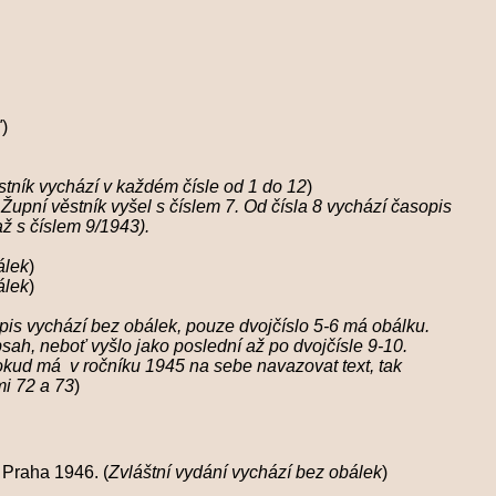
"
)
stník vychází v každém čísle od 1 do 12
)
Župní věstník vyšel s číslem 7. Od čísla 8 vychází časopis
až s číslem 9/1943).
álek
)
álek
)
opis vychází bez obálek, pouze dvojčíslo 5-6 má obálku.
 obsah, neboť vyšlo jako poslední až po dvojčísle 9-10.
 ročníku 1945 na sebe navazovat text, tak
72 a 73
)
 Praha 1946. (
Zvláštní vydání vychází bez obálek
)