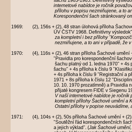
šachu 1963-1965.
Definitívny výsledo
internetové nabídce je
ročník považova
přílohu v popisu nezmiňujene, a to ani v 
Korespondenční šach stránkovaný omylem
1969: (2), 156s + (2), 48 stran úlohová příloha Šachové
ÚV ČSTV 1968.
Definitívny výsledok"
za kompletní i bez přílohy "Kompozičná súťa
nezmiňujene, a to ani v případě, že
v
1970: (4), 116s + (2), 46 stran příloha Šachové umění +
"Pravidla pro
korespondenční šachov
šachu platný od 1. ledna 1970"
+ 4s p
šachu" + 4s příloha k číslu 9 "Klasifikační řá
+ 4s příloha k číslu 9 "Registrační a přestupn
1971 + 8s příloha k číslu 12 "Disciplinární ř
10. 10. 1970 prozatímně) a Pravidla nové mezi
přijaté kongresem FIDE v Siegenu 197
V naší internetové nabídce je
ročník 
kompletní přílohy Šachové umění a Koresponden
Ostatní přílohy v popise neuvádíme, a to a
1971: (4), 104s + (2), 50s příloha Šachové umění + (2),
"Soutěžní řád
korespondenčních šacho
a jejich výklad". (
Jak Šachové umění, t