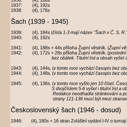
1936: (4), 188s
1937: (4), 192s
1938: (4), 176s
Šach (1939 - 1945)
1939: (4), 184s (
čísla 1-3 mají název "Šach v Č. S. R.
1940: (4), 192s
1941: (4), 188s + 44s příloha Župní věstník. (
Župní vě
1942: (4), 172s + 28s příloha Župní věstník. (
poslední 
bez obálek. Titulní
list a obsah vyšel 
1943: (4), 144s. (
v tomto roce vychází časopis bez ob
1944: (4), 148s. (
v tomto roce vychází časopis bez ob
1945: (4), 136s. (
v tomto roce vyšlo jen 10 čísel. Čas
S dvojčíslem 5-6
vyšel i
titulní list a
Redakce neodhadla stránkování a pokud má v
strany 121-136 musí být mezi stranami 
Československý šach (1946 - dosud)
1946: (4), 180s + 16 stran Zvláštní vydání I-IV o turnaji