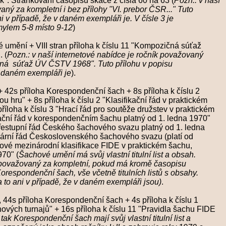
k". Stránkování časopisu skáče z čísla 60 na 63 (
Pozn.: v naší
ný za kompletní i bez přílohy "VI. prebor ČSR..." Tuto
případě, že
v daném exempláři je. V čísle 3 je
 5-8 místo 9-12
)
 umění + VIII stran příloha k číslu 11 "Kompozičná súťaž
. (
Pozn.: v naší internetové nabídce je
ročník považovaný
ž ÚV ČSTV 1968". Tuto přílohu v popisu
 daném exempláři je
).
 42s příloha Korespondenční šach + 8s příloha k číslu 2
ou hru"
+ 8s příloha k číslu 2 "Klasifikační řád v praktickém
říloha k číslu 3 "Hrací řád pro soutěže družstev v praktickém
d v korespondenčním šachu platný od 1. ledna 1970"
í řád Českého šachového svazu platný od 1. ledna
ád Československého šachového svazu (platí od
národní klasifikace FIDE v praktickém šachu,
0" (
Šachové umění má svůj vlastní titulní list a obsah.
považovaný za kompletní, pokud má kromě časopisu
ční šach, vše včetně titulních listů s obsahy.
ni v případě, že
v daném exempláři jsou)
.
 44s příloha Korespondenční šach + 4s příloha k číslu 1
vých turnajů" + 16s příloha k číslu 11 "Pravidla šachu FIDE
ak Korespondenční šach mají svůj vlastní titulní list a