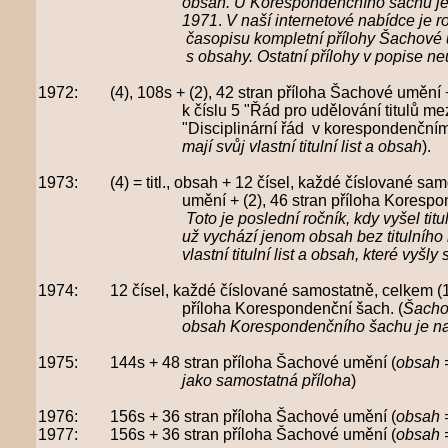
obsah. U Korespondenčního šachu je označený 
1971
.
V naší internetové nabídce je
ro
časopisu kompletní přílohy Šachové umění a Ko
s obsahy. Ostatní přílohy v popise neuvádíme
1972: (4), 108s + (2), 42 stran příloha Šachové umění +
k číslu 5 "Řád pro
udělování titulů me
"Disciplinární řád
v korespondenčním
mají svůj vlastní titulní list a obsah
).
1973:
(4) = titl., obsah + 12 čísel, každé číslované sa
umění +
(2), 46 stran příloha Koresp
Toto je poslední ročník,
kdy vyšel tit
už vychází jenom obsah bez titulního l
vlastní titulní list a obsah, které vyšl
1974:
12 čísel, každé číslované samostatně, celkem (
příloha Korespondenční šach.
(
Šachov
obsah Korespondenčního šachu je na 
1975: 144s + 48 stran příloha Šachové umění (
obsah 
jako samostatná příloha
)
1976: 156s + 36 stran příloha Šachové umění (
obsah 
1977: 156s + 36 stran příloha Šachové umění (
obsah 