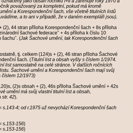
jako obsah ročníku I+II a zahrnuje roky 1970 a
čník považovaný za kompletní, pokud má kromě
respondenční šach, vše včetně titulních listů
, a to ani v případě, že
v daném exempláři jsou).
 (2), 44 stran příloha Korespondenční šach + 8s příloha
zinárodní šachové federace" + 4s příloha k číslu 10
 šachu". (
Jak Šachové umění, tak Korespondenční šach
mostatně, tj. celkem (124)s + (2), 46 stran příloha Šachové
ondenční šach
.
(
Titulní list a obsah vyšly s číslem 1/1974.
ulní list samostatně na celé stránce. V dalších ročnících
istu.
Šachové umění a Korespondenční šach mají svůj
y s číslem 12/1973)
120)s, (2)s obsah + (2), 46s příloha Šachové umění + 42s
é umění má svůj vlastní titulní list a obsah,
str. 42
)
.
= s.143-4; od r.1975 už nevychází Korespondenční šach
= s.153-156
)
= s.153-156
)