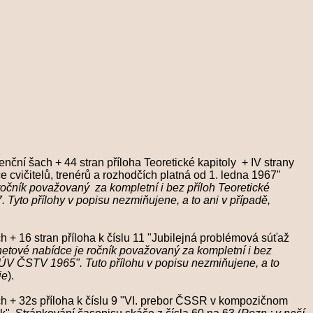
ní šach + 44 stran příloha Teoretické kapitoly + IV strany
e cvičitelů, trenérů a rozhodčích platná od 1. ledna 1967"
ročník považovaný za kompletní i bez příloh Teoretické
řílohy v popisu nezmiňujene, a to ani
v případě,
+ 16 stran příloha k číslu 11 "Jubilejná problémová súťaž
rnetové nabídce je
ročník považovaný za kompletní i bez
1965". Tuto přílohu v popisu nezmiňujene, a to
je
).
 + 32s příloha k číslu 9 "VI. prebor ČSSR v kompozičnom