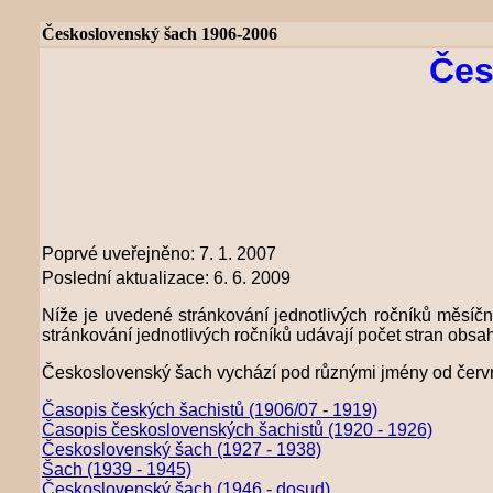
Československý šach 1906-2006
Čes
Poprvé uveřejněno: 7. 1. 2007
Poslední aktualizace: 6. 6. 2009
Níže je uvedené stránkování jednotlivých ročníků měsíční
stránkování jednotlivých ročníků udávají počet stran obsahu
Československý šach vychází pod různými jmény od čer
Časopis českých šachistů (1906/07 - 1919)
Časopis československých šachistů (1920 - 1926)
Československý šach (1927 - 1938)
Šach (1939 - 1945)
Československý šach (1946 - dosud)