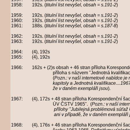
1958: 192s. (
titulní list nevyšel, obsah = s.191-2
)
1959: 192s. (
titulní list nevyšel, obsah = s.191-2
)
1960: 192s. (
titulní list nevyšel, obsah = s.191-2
)
1961: 188s. (
titulní list nevyšel, obsah = s.187-8
)
1962: 192s. (
titulní list nevyšel, obsah = s.191-2
)
1963: 192s. (
titulní list nevyšel, obsah = s.191-2
)
1964: (4), 192s
1965: (4), 192s
1966: 162s + (2)s obsah + 46 stran příloha Korespondenč
příloha s názvem
"Jednotná kvalifikac
(
Pozn.: v naší internetové nabídce je
kapitoly a Jednotná kvalifikace....1967. Tyto p
že v daném exempláři jsou
).
1967: (4), 172s + 48 stran příloha Korespondenční šach 
ÚV ČSTV 1965".
(
Pozn.: v naší inte
přílohy "Jubilejná problémová súťaž ÚV ČSTV 
ani v případě, že
v daném exempláři 
1968: (4), 176s + 46 stran příloha Korespondenční šach