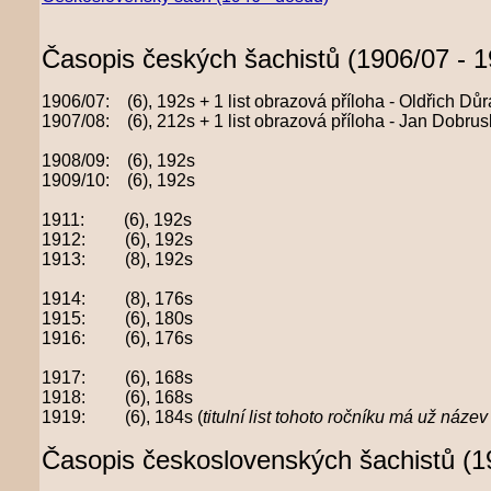
Časopis českých šachistů (1906/07 - 1
1906/07: (6), 192s + 1 list obrazová příloha - Oldřich Důra
1907/08: (6), 212s + 1 list obrazová příloha - Jan Dobru
1908/09: (6), 192s
1909/10: (6), 192s
1911: (6), 192s
1912: (6), 192s
1913: (8), 192s
1914: (8), 176s
1915: (6), 180s
1916: (6), 176s
1917: (6), 168s
1918: (6), 168s
1919: (6), 184s (
titulní list tohoto ročníku má už ná
Časopis československých šachistů (1