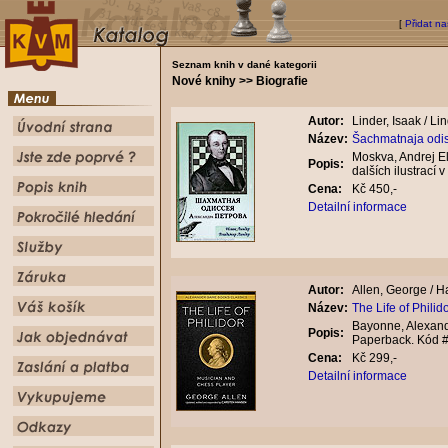
[
Přidat na
Seznam knih v dané kategorii
Nové knihy >> Biografie
Autor:
Linder, Isaak / Li
Název:
Šachmatnaja odis
Moskva, Andrej El
Popis:
dalších ilustrací
Cena:
Kč 450,-
Detailní informace
Autor:
Allen, George / 
Název:
The Life of Phili
Bayonne, Alexand
Popis:
Paperback. Kód 
Cena:
Kč 299,-
Detailní informace