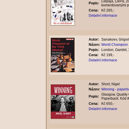
Liepaja, LiePa, 20
Popis:
komentovanými p
Cena:
Kč 265,-
Detailní informace
Autor:
Sanakoev, Grigori
Název:
World Champion a
Popis:
London, Gambit, 
Cena:
Kč 199,-
Detailní informace
Autor:
Short, Nigel
Název:
Winning - paperb
Glasgow, Quality 
Popis:
Paperback. Kód 
Cena:
Kč 650,-
Detailní informace