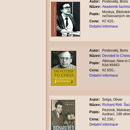
Autor:
Postovskij, Boris
Název:
Akademik šachma
Moskva, Bibliotek
Popis:
nečíslovaných str
Cena:
Kč 420,-
Detailní informace
Autor:
Postovskij, Boris
Název:
Devoted to Chess
Alkmaar, New in C
Popis:
Kód #8463
Cena:
Kč 650,-
Detailní informace
Autor:
Solga, Oliver
Název:
Richard Réti. Ša
Pezinok, Malokar
Popis:
ilustrací, 188 st
Cena:
Kč 250,-
Detailní informace