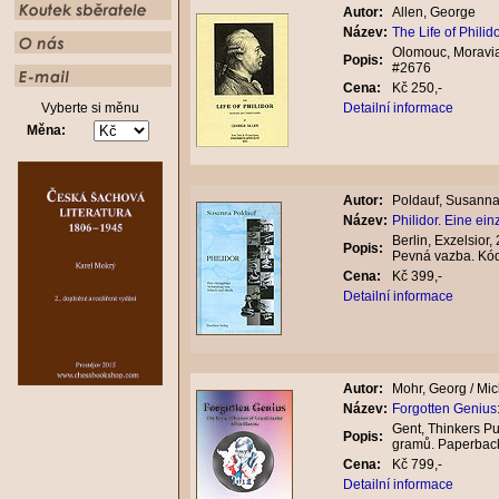
Autor:
Allen, George
Název:
The Life of Phili
Olomouc, Moravia
Popis:
#2676
Cena:
Kč 250,-
Vyberte si měnu
Detailní informace
Měna:
Autor:
Poldauf, Susann
Název:
Philidor. Eine ei
Berlin, Exzelsior,
Popis:
Pevná vazba. Kó
Cena:
Kč 399,-
Detailní informace
Autor:
Mohr, Georg / Mic
Název:
Forgotten Genius
Gent, Thinkers Pu
Popis:
gramů. Paperbac
Cena:
Kč 799,-
Detailní informace