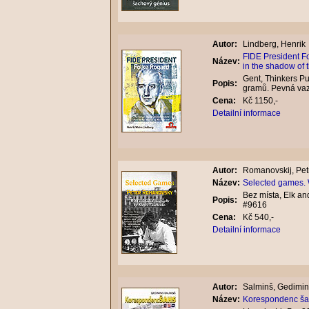
Autor:
Lindberg, Henrik
FIDE President F
Název:
in the shadow of 
Gent, Thinkers Pu
Popis:
gramů. Pevná va
Cena:
Kč 1150,-
Detailní informace
Autor:
Romanovskij, Pet
Název:
Selected games. 
Bez místa, Elk a
Popis:
#9616
Cena:
Kč 540,-
Detailní informace
Autor:
Salminš, Gedimin
Název:
Korespondenc šahs