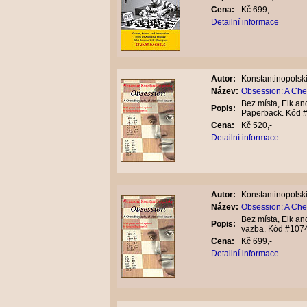
Cena:
Kč 699,-
Detailní informace
Autor:
Konstantinopolski
Název:
Obsession: A Che
Bez místa, Elk an
Popis:
Paperback. Kód 
Cena:
Kč 520,-
Detailní informace
Autor:
Konstantinopolski
Název:
Obsession: A Che
Bez místa, Elk an
Popis:
vazba. Kód #107
Cena:
Kč 699,-
Detailní informace