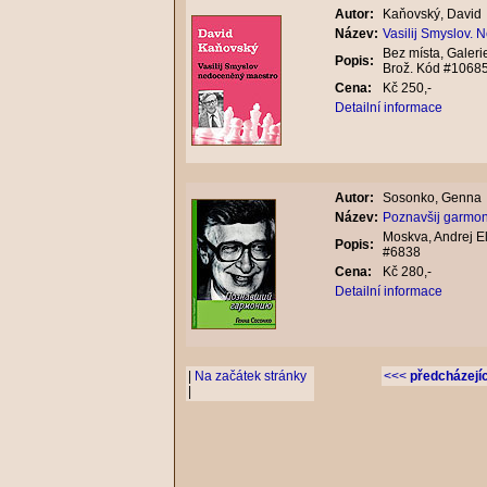
Autor:
Kaňovský, David
Název:
Vasilij Smyslov.
Bez místa, Galeri
Popis:
Brož. Kód #1068
Cena:
Kč 250,-
Detailní informace
Autor:
Sosonko, Genna
Název:
Poznavšij garmon
Moskva, Andrej El
Popis:
#6838
Cena:
Kč 280,-
Detailní informace
|
Na začátek stránky
<<<
předcházejíc
|