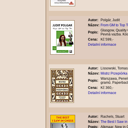
Autor:
Polgár, Judit
Název:
From GM to Top 
Glasgow, Quality 
Popis:
Pevná vazba. Kó
Cena:
Kč 599,-
Detailní informace
Autor:
Lissowski, Tomasz
Název:
Mistrz Przepiórka
Warszawa, Penelo
Popis:
gramů. Paperbac
Cena:
Kč 360,-
Detailní informace
Autor:
Rachels, Stuart
Název:
The Best I Saw i
Popis:
Alkmaar, New in 