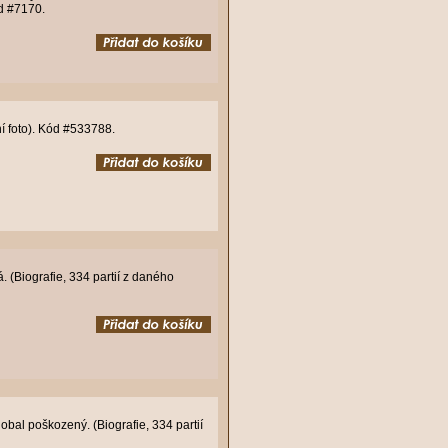
ód #7170.
ní foto). Kód #533788.
 (Biografie, 334 partií z daného
bal poškozený. (Biografie, 334 partií