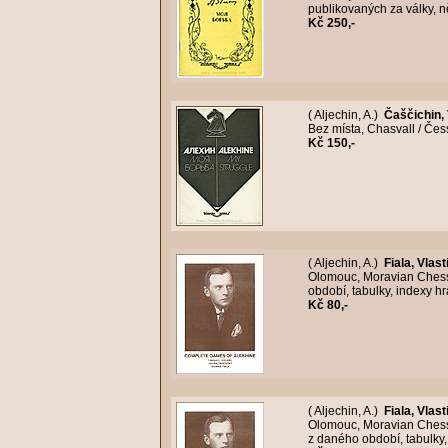
publikovaných za války, n
Kč 250,-
( Aljechin, A.)
Čaščichin, 
Bez místa, Chasvall / Čess
Kč 150,-
( Aljechin, A.)
Fiala, Vlas
Olomouc, Moravian Chess, 
období, tabulky, indexy h
Kč 80,-
( Aljechin, A.)
Fiala, Vlas
Olomouc, Moravian Chess, 
z daného období, tabulky,