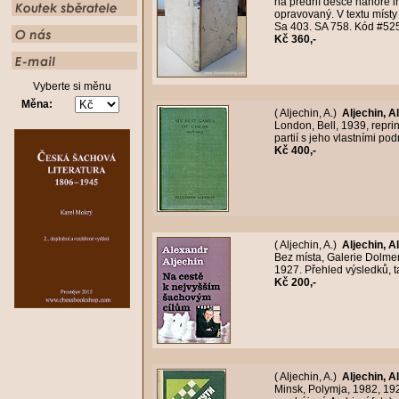
na přední desce nahoře in
opravovaný. V textu místy
Sa 403. SA 758. Kód #52
Kč 360,-
Vyberte si měnu
Měna:
( Aljechin, A.)
Aljechin, 
London, Bell, 1939, repri
partií s jeho vlastními p
Kč 400,-
( Aljechin, A.)
Aljechin, 
Bez místa, Galerie Dolmen,
1927. Přehled výsledků, ta
Kč 200,-
( Aljechin, A.)
Aljechin, 
Minsk, Polymja, 1982, 19