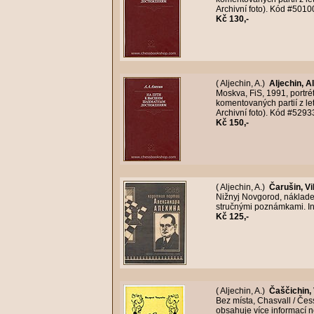
Archivní foto). Kód #5010
Kč 130,-
( Aljechin, A.)
Aljechin, 
Moskva, FiS, 1991, portr
komentovaných partií z le
Archivní foto). Kód #5293
Kč 150,-
( Aljechin, A.)
Čarušin, Vi
Nižnyj Novgorod, nákladem
stručnými poznámkami. In
Kč 125,-
( Aljechin, A.)
Čaščichin, 
Bez místa, Chasvall / Čess
obsahuje více informací n