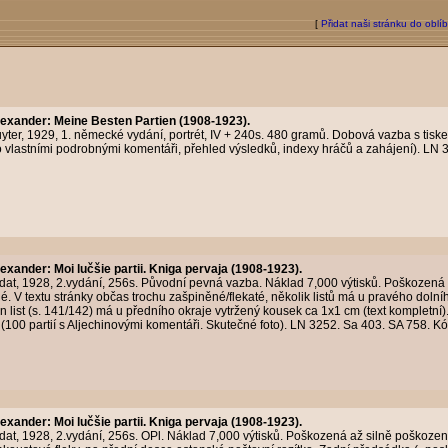
[
Přidat naši stránku do oblí
Alexander
:
Meine Besten Partien (1908-1923).
uyter, 1929, 1. německé vydání, portrét, IV + 240s. 480 gramů. Dobová vazba s tisk
ho vlastními podrobnými komentáři, přehled výsledků, indexy hráčů a zahájení). LN
Alexander
:
Moi lučšie partii. Kniga pervaja (1908-1923).
at, 1928, 2.vydání, 256s. Původní pevná vazba. Náklad 7,000 výtisků. Poškozená 
. V textu stránky občas trochu zašpiněné/flekaté, několik listů má u pravého dolníh
n list (s. 141/142) má u předního okraje vytržený kousek ca 1x1 cm (text kompletní
. (100 partií s Aljechinovými komentáři. Skutečné foto). LN 3252. Sa 403. SA 758. 
Alexander
:
Moi lučšie partii. Kniga pervaja (1908-1923).
t, 1928, 2.vydání, 256s. OPl. Náklad 7,000 výtisků. Poškozená až silně poškozená