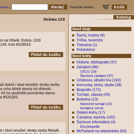
bených
]
Pokročilé hledání
Stránka 1/19
Nové tituly
Šachy, hodiny (8)
Trička, suvenýry
em na hřbetě. Dobrá. (100
 3249. Kód #529643.
Tiskopisy (1)
Pohlednice
Nové knihy
Historie, bibliografie (37)
Zahájení (96)
CECO (19)
Šachová zahájení (97)
Učebnice, střední hra (193)
až dobrá / obal nevyšel: desky vazby
Koncovky, úlohy, studie (38)
o rohu lehké skvrny od vlhkosti -
Biografie (173)
). Až na ojedinělé poznámky starou
Turnaje, zápasy (45)
Kód #525283.
Bulletiny (13)
historické turnaje (13)
turnajový servis
Ostatní knihy (17)
Časopisy, reprinty (182)
Šachové Informátory (4)
Encyklopedie
 / obal nevyšel: desky vazby flekaté,
McFarland na objednávku (54)