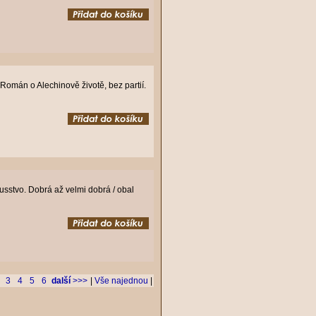
Román o Alechinově životě, bez partií.
sstvo. Dobrá až velmi dobrá / obal
3
4
5
6
další
>>>
|
Vše najednou
|