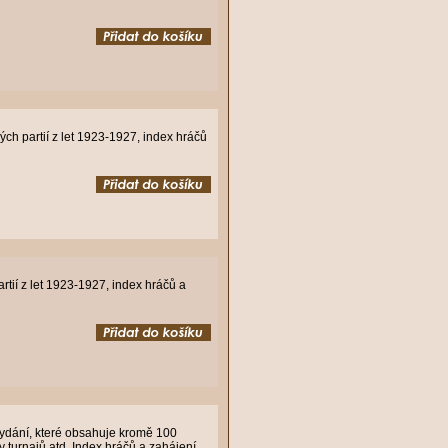
h partií z let 1923-1927, index hráčů
tií z let 1923-1927, index hráčů a
vydání, které obsahuje kromě 100
 turnajů atd. Index hráčů a zahájení.