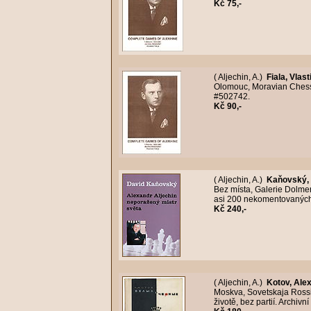
Kč 75,-
( Aljechin, A.)
Fiala, Vlas
Olomouc, Moravian Chess, 1
#502742.
Kč 90,-
( Aljechin, A.)
Kaňovský,
Bez místa, Galerie Dolmen,
asi 200 nekomentovaných p
Kč 240,-
( Aljechin, A.)
Kotov, Ale
Moskva, Sovetskaja Rossi
životě, bez partií. Archiv