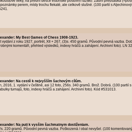
koustové fleky, na přední desce estonské poštovní razítko. Zadní předsádka (=posled
 poznámky perem, místy trochu flekaté, ale celkově slušné. (100 partií s Aljechinov
5241.
Alexander
:
My Best Games of Chess 1908-1923.
nt vydání z roku 1927, portrét, XII + 267, (3)s. 450 gramů. Původní pevná vazba. Do
odrobnými komentáři, přehled výsledků, indexy hráčů a zahájení. Archivní foto). LN 
Alexander
:
Na cestě k nejvyšším šachovým cílům.
 2016, 1. vydání v češtině, asi 12 foto, 256s. 340 gramů. Brož. Dobrá. (100 partií 
bulky turnajů, foto, indexy hráčů a zahájení. Archivní foto). Kód #531013.
Alexander
:
Na puti k vysšim šachmatnym dostiženiam.
2s. 220 gramů. Původní pevná vazba. Poškozená / obal nevyšel. (100 komentovaných