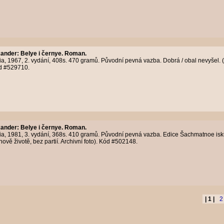
xander
:
Belye i černye. Roman.
, 1967, 2. vydání, 408s. 470 gramů. Původní pevná vazba. Dobrá / obal nevyšel. (
ód #529710.
xander
:
Belye i černye. Roman.
a, 1981, 3. vydání, 368s. 410 gramů. Původní pevná vazba. Edice Šachmatnoe isku
ově životě, bez partií. Archivní foto). Kód #502148.
| 1 |
2