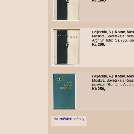
Kč 180,-
( Aljechin, A.)
Kotov, Ale
Moskva, Sovetskaja Rossia
Archivní foto). Sa 766. K
Kč 200,-
( Aljechin, A.)
Kotov, Ale
Moskva, Sovetskaja Rossi
nevyšel. (Román o Alechin
Kč 250,-
|
Na začátek stránky
|