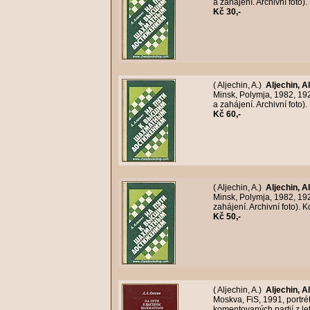
a zahájení. Archivní foto
Kč 30,-
( Aljechin, A.)
Aljechin, 
Minsk, Polymja, 1982, 192
a zahájení. Archivní foto)
Kč 60,-
( Aljechin, A.)
Aljechin, 
Minsk, Polymja, 1982, 19
zahájení. Archivní foto).
Kč 50,-
( Aljechin, A.)
Aljechin, 
Moskva, FiS, 1991, portré
komentovaných partií z le