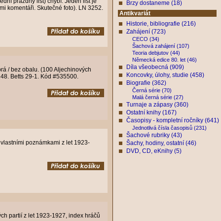
ní prázdný list) chybí. Jeden list je
Brzy dostaneme (18)
ými komentáři. Skutečné foto). LN 3252.
Antikvariát
Historie, bibliografie (216)
Zahájení (723)
CECO (34)
Šachová zahájení (107)
Teoria debjutov (44)
Německá edice 80. let (46)
Díla všeobecná (909)
brá / bez obalu. (100 Aljechinových
Koncovky, úlohy, studie (458)
3248. Betts 29-1. Kód #535500.
Biografie (362)
Černá série (70)
Malá černá série (27)
Turnaje a zápasy (360)
Ostatní knihy (167)
Časopisy - kompletní ročníky (641)
Jednotlivá čísla časopisů (231)
Šachové rubriky (43)
s vlastními poznámkami z let 1923-
Šachy, hodiny, ostatní (46)
DVD, CD, eKnihy (5)
 partií z let 1923-1927, index hráčů