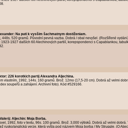
08.
Alexander
:
Na puti k vysšim šachmatnym dostiženiam.
ét, 448s. 520 gramů. Původní pevná vazba. Dobrá / obal nevyšel. (Rozšířené vydán
t 1923-1927 dalších 60 Alechinových partiíí, korepspondenci s Capablankou, tabulky
32.
ktor
:
226 korotkich partij Alexandra Aljechina.
 vlastním, 1992, 144s. 160 gramů. Brož. 12mo (17,5-20 cm). Dobrá až velmi dobrá.
dex soupeřů a zahájení. Archivní foto). Kód #529166.
Valerij
:
Aljechin: Moja Borba.
vel, 1992, foto v textu, 96s. 100 gramů. Brož. 3,000 výtisků. Dobrá až velmi dobrá. 
ež rusko/anglická verze, která vyšla pod názvem Moja borba / My Struggle. (O Alje