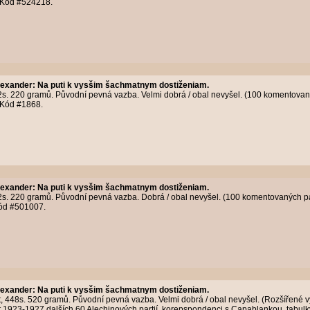
). Kód #524218.
Alexander
:
Na puti k vysšim šachmatnym dostiženiam.
s. 220 gramů. Původní pevná vazba. Velmi dobrá / obal nevyšel. (100 komentovanýc
. Kód #1868.
Alexander
:
Na puti k vysšim šachmatnym dostiženiam.
2s. 220 gramů. Původní pevná vazba. Dobrá / obal nevyšel. (100 komentovaných par
 Kód #501007.
Alexander
:
Na puti k vysšim šachmatnym dostiženiam.
t, 448s. 520 gramů. Původní pevná vazba. Velmi dobrá / obal nevyšel. (Rozšířené 
t 1923-1927 dalších 60 Alechinových partií, korepspondenci s Capablankou, tabulky