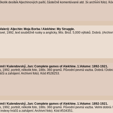
ěkolik desítek Aljechinových partií, částečně komentované atd. 3x archivní foto). K
Valerij
:
Aljechin: Moja Borba / Alekhine: My Struggle.
vel, 1992, text souběžně rusky a anglicky, 96s. Brož. 5,000 výtisků. Dobrá. (Archiv
timil / Kalendovský, Jan
:
Complete games of Alekhine. 1.Volume: 1892-1921.
1992, portrét, několik foto, 188s. 360 gramů. Původní pevná vazba. Dobrá / Dobrá.
ráčů a zahájení. Archivní foto). Kód #528253.
timil / Kalendovský, Jan
:
Complete games of Alekhine. 1.Volume: 1892-1921.
1992, portrét, několik foto, 188s. 360 gramů. Původní pevná vazba. Velmi dobrá / o
 indexy hráčů a zahájení. Archivní foto). Kód #534351.