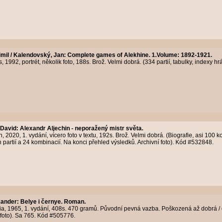
timil / Kalendovský, Jan
:
Complete games of Alekhine. 1.Volume: 1892-1921.
992, portrét, několik foto, 188s. Brož. Velmi dobrá. (334 partií, tabulky, indexy hrá
 David
:
Alexandr Aljechin - neporažený mistr světa.
 2020, 1. vydání, vícero foto v textu, 192s. Brož. Velmi dobrá. (Biografie, asi 100 k
artií a 24 kombinacií. Na konci přehled výsledků. Archivní foto). Kód #532848.
xander
:
Belye i černye. Roman.
a, 1965, 1. vydání, 408s. 470 gramů. Původní pevná vazba. Poškozená až dobrá /
ní foto). Sa 765. Kód #505776.