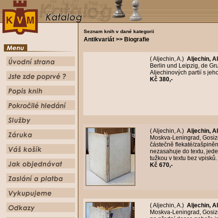
Seznam knih v dané kategorii
Antikvariát >> Biografie
( Aljechin, A.)
Aljechin, 
Berlin und Leipzig, de Gr
Aljechinových partií s je
Kč 380,-
( Aljechin, A.)
Aljechin, 
Moskva-Leningrad, Gosizd
částečně flekaté/zašpiněné
nezasahuje do textu, jede
tužkou v textu bez vpisků
Kč 670,-
( Aljechin, A.)
Aljechin, 
Moskva-Leningrad, Gosizda