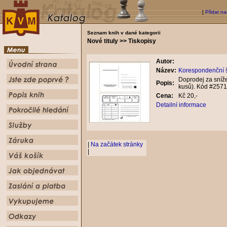
[
Přidat na
Seznam knih v dané kategorii
Nové tituly >> Tiskopisy
Autor:
Název:
Korespondenční š
Doprodej za sníže
Popis:
kusů). Kód #2571
Cena:
Kč 20,-
Detailní informace
|
Na začátek stránky
|