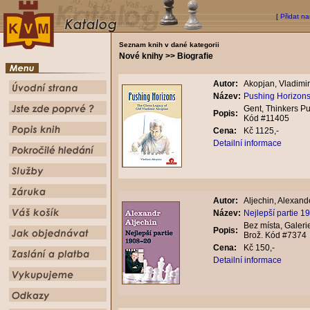
[
Přidat na
Seznam knih v dané kategorii
Nové knihy >> Biografie
Autor:
Akopjan, Vladimir
Název:
Pushing Horizons
Gent, Thinkers Pu
Popis:
Kód #11405
Cena:
Kč 1125,-
Detailní informace
Autor:
Aljechin, Alexand
Název:
Nejlepší partie 1
Bez místa, Galeri
Popis:
Brož. Kód #7374
Cena:
Kč 150,-
Detailní informace