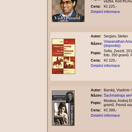
vazba. Kód #534
Cena:
Kč 225,-
Detailní informace
Autor:
Sergiev, Stefan
Viswanathan Anand
Název:
(doprodej)
Sofia, Zvezdi, 20
Popis:
foto. 350 gramů.
Cena:
Kč 220,-
Detailní informace
Autor:
Barskij, Vladimir 
Název:
Šachmatnaja sem
Moskva, Andrej El
Popis:
gramů. Pevná va
Cena:
Kč 399,-
Detailní informace