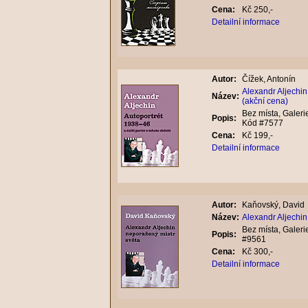
Cena:
Kč 250,-
Detailní informace
Autor:
Čížek, Antonín
Alexandr Aljechin
Název:
(akční cena)
Bez místa, Galeri
Popis:
Kód #7577
Cena:
Kč 199,-
Detailní informace
Autor:
Kaňovský, David
Název:
Alexandr Aljechin
Bez místa, Galeri
Popis:
#9561
Cena:
Kč 300,-
Detailní informace