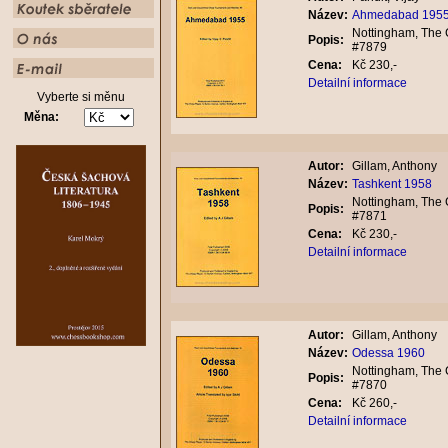
Název:
Ahmedabad 195
Nottingham, The C
Popis:
#7879
Cena:
Kč 230,-
Detailní informace
Vyberte si měnu
Měna:
Autor:
Gillam, Anthony
Název:
Tashkent 1958
Nottingham, The C
Popis:
#7871
Cena:
Kč 230,-
Detailní informace
Autor:
Gillam, Anthony
Název:
Odessa 1960
Nottingham, The C
Popis:
#7870
Cena:
Kč 260,-
Detailní informace