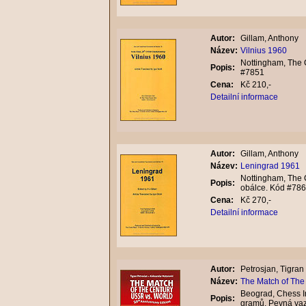
Autor:
Gillam, Anthony
Název:
Vilnius 1960
Nottingham, The C
Popis:
#7851
Cena:
Kč 210,-
Detailní informace
Autor:
Gillam, Anthony
Název:
Leningrad 1961
Nottingham, The C
Popis:
obálce. Kód #78
Cena:
Kč 270,-
Detailní informace
Autor:
Petrosjan, Tigran
Název:
The Match of The 
Beograd, Chess In
Popis:
gramů. Pevná va