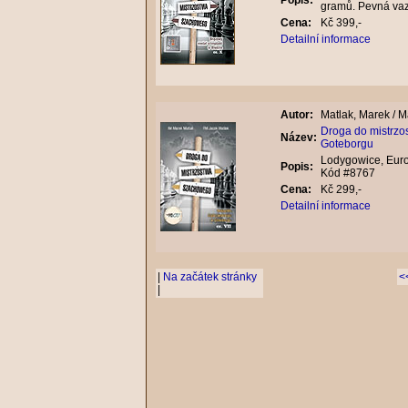
Popis:
gramů. Pevná va
Cena:
Kč 399,-
Detailní informace
Autor:
Matlak, Marek / M
Droga do mistrzo
Název:
Goteborgu
Lodygowice, Eurob
Popis:
Kód #8767
Cena:
Kč 299,-
Detailní informace
|
Na začátek stránky
<
|