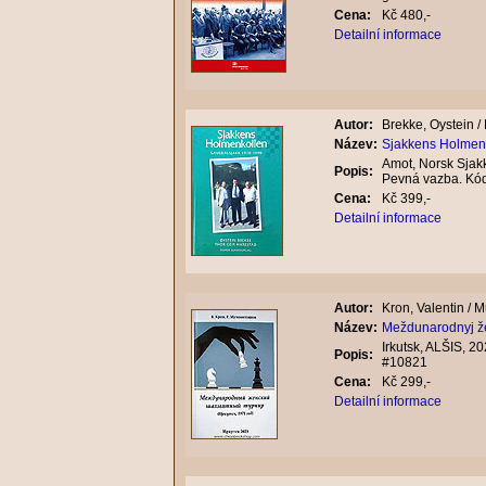
Cena:
Kč 480,-
Detailní informace
Autor:
Brekke, Oystein /
Název:
Sjakkens Holmen
Amot, Norsk Sjakkf
Popis:
Pevná vazba. Kó
Cena:
Kč 399,-
Detailní informace
Autor:
Kron, Valentin /
Název:
Meždunarodnyj žen
Irkutsk, ALŠIS, 2
Popis:
#10821
Cena:
Kč 299,-
Detailní informace