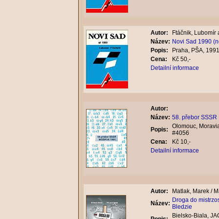
Autor:
Ftáčnik, Lubomír a
Název:
Novi Sad 1990 (
Popis:
Praha, PŠA, 1991
Cena:
Kč 50,-
Detailní informace
Autor:
Název:
58. přebor SSSR
Olomouc, Moravia
Popis:
#4056
Cena:
Kč 10,-
Detailní informace
Autor:
Matlak, Marek / M
Droga do mistrzo
Název:
Bledzie
Bielsko-Biala, JA