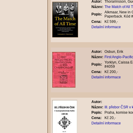
Autor:
Thorarinsson, G
Název:
The Match of All 
Alkmaar, New in C
Popis:
Paperback. Kód 
Cena:
Kč 599,-
Detailní informace
Autor:
Osbun, Erik
Název:
First Anglo-Pacif
Yorklyn, Caissa 
Popis:
#4059
Cena:
Kč 200,-
Detailní informace
Autor:
Název:
III. přebor ČSR 
Popis:
Praha, komise ko
Cena:
Kč 20,-
Detailní informace