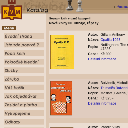
[
Přidat na
Seznam knih v dané kategorii
Nové knihy >> Turnaje, zápasy
Autor:
Gillam, Anthony
Název:
Opatija 1953
Nottingham, The C
Popis:
#7836
Cena:
Kč 200,-
Detailní informace
Autor:
Botvinnik, Michail
Název:
Tri matča Botvinn
Popis:
Moskva, Galeria, 
Cena:
Kč 325,-
Detailní informace
Autor:
Pandit, Vijay