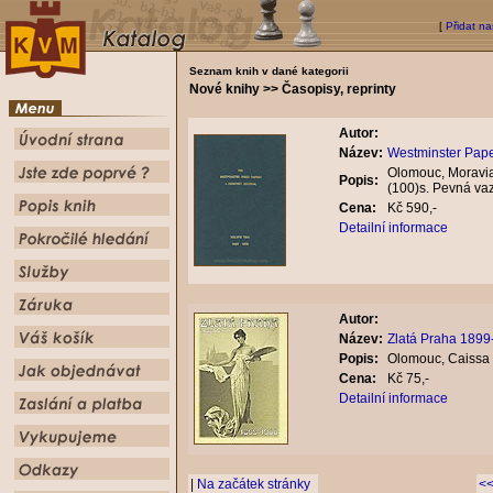
[
Přidat na
Seznam knih v dané kategorii
Nové knihy >> Časopisy, reprinty
Autor:
Název:
Westminster Paper
Olomouc, Moravian
Popis:
(100)s. Pevná va
Cena:
Kč 590,-
Detailní informace
Autor:
Název:
Zlatá Praha 1899
Popis:
Olomouc, Caissa 
Cena:
Kč 75,-
Detailní informace
|
Na začátek stránky
<