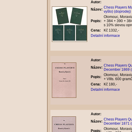
Autor:
Chess Players Ma
Název:
vyšlo) (doprodej)
Olomouc, Moravia
Popis:
+ 384 + 390 + 38
s 10% slevou opr
Cena:
Kč 1332,-
Detailní informace
Autor:
Chess Players Qua
Název:
December 1869 (
Olomouc, Moravia
Popis:
+ VIIIs. 600 gra
Cena:
Kč 180,-
Detailní informace
Autor:
Chess Players Qua
Název:
December 1871 (
Olomouc, Moravia
Popis: