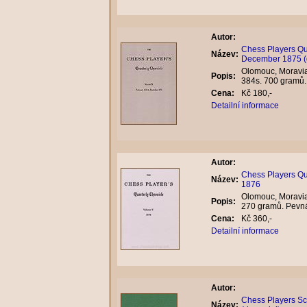
Autor:
Chess Players Qua
Název:
December 1875 (
Olomouc, Moravian
Popis:
384s. 700 gramů
Cena:
Kč 180,-
Detailní informace
Autor:
Chess Players Qua
Název:
1876
Olomouc, Moravian
Popis:
270 gramů. Pevn
Cena:
Kč 360,-
Detailní informace
Autor:
Chess Players Scr
Název: