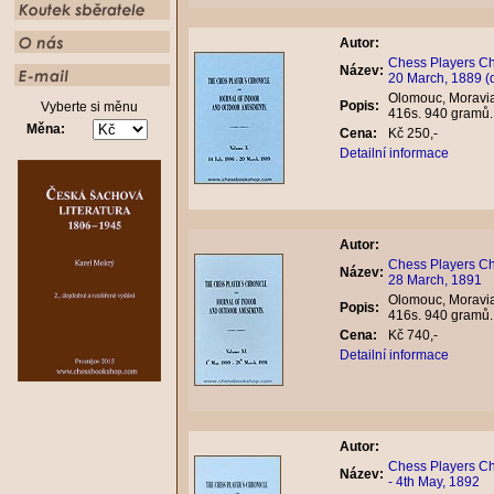
Autor:
Chess Players Chr
Název:
20 March, 1889 (
Olomouc, Moravian
Popis:
Vyberte si měnu
416s. 940 gramů
Měna:
Cena:
Kč 250,-
Detailní informace
Autor:
Chess Players Chr
Název:
28 March, 1891
Olomouc, Moravian
Popis:
416s. 940 gramů
Cena:
Kč 740,-
Detailní informace
Autor:
Chess Players Chr
Název:
- 4th May, 1892