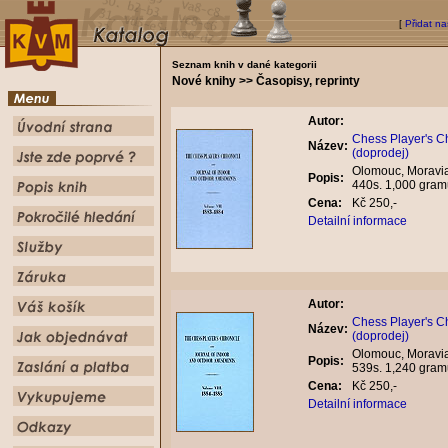
[
Přidat na
Seznam knih v dané kategorii
Nové knihy >> Časopisy, reprinty
Autor:
Chess Player's Ch
Název:
(doprodej)
Olomouc, Moravian
Popis:
440s. 1,000 gram
Cena:
Kč 250,-
Detailní informace
Autor:
Chess Player's Ch
Název:
(doprodej)
Olomouc, Moravian
Popis:
539s. 1,240 gram
Cena:
Kč 250,-
Detailní informace