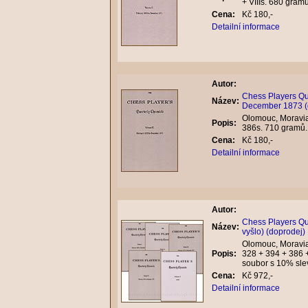
+ VIIIs. 680 gra
Cena:
Kč 180,-
Detailní informace
Autor:
Chess Players Qua
Název:
December 1873 (
Olomouc, Moravian
Popis:
386s. 710 gramů
Cena:
Kč 180,-
Detailní informace
Autor:
Chess Players Qua
Název:
vyšlo) (doprodej)
Olomouc, Moravia
Popis:
328 + 394 + 386 
soubor s 10% sle
Cena:
Kč 972,-
Detailní informace