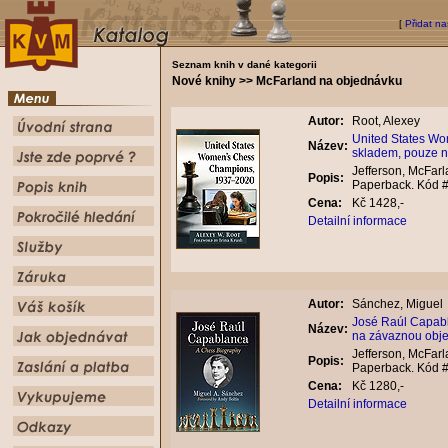
[
Přidat na
Seznam knih v dané kategorii
Nové knihy >> McFarland na objednávku
Autor:
Root, Alexey
United States W
Název:
skladem, pouze n
Jefferson, McFarl
Popis:
Paperback. Kód 
Cena:
Kč 1428,-
Detailní informace
Autor:
Sánchez, Miguel
José Raúl Capabl
Název:
na závaznou obje
Jefferson, McFarl
Popis:
Paperback. Kód 
Cena:
Kč 1280,-
Detailní informace