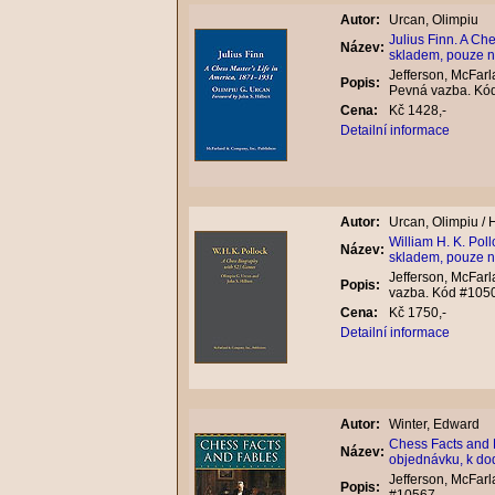
Autor:
Urcan, Olimpiu
Julius Finn. A Ch
Název:
skladem, pouze n
Jefferson, McFarl
Popis:
Pevná vazba. Kó
Cena:
Kč 1428,-
Detailní informace
Autor:
Urcan, Olimpiu / H
William H. K. Pol
Název:
skladem, pouze n
Jefferson, McFarl
Popis:
vazba. Kód #105
Cena:
Kč 1750,-
Detailní informace
Autor:
Winter, Edward
Chess Facts and 
Název:
objednávku, k do
Jefferson, McFar
Popis: