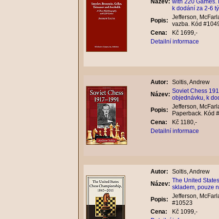
Název:
with 220 Games. 
k dodání za 2-6 t
Jefferson, McFarl
Popis:
vazba. Kód #104
Cena:
Kč 1699,-
Detailní informace
Autor:
Soltis, Andrew
Soviet Chess 191
Název:
objednávku, k do
Jefferson, McFarl
Popis:
Paperback. Kód 
Cena:
Kč 1180,-
Detailní informace
Autor:
Soltis, Andrew
The United State
Název:
skladem, pouze n
Jefferson, McFar
Popis:
#10523
Cena:
Kč 1099,-