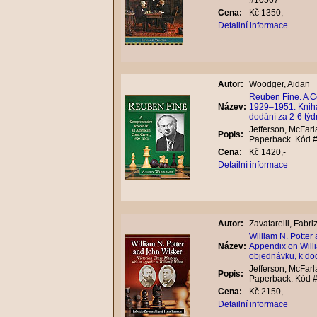
#10567
Cena:
Kč 1350,-
Detailní informace
Autor:
Woodger, Aidan
Reuben Fine. A C
Název:
1929–1951. Kniha
dodání za 2-6 tý
Jefferson, McFarl
Popis:
Paperback. Kód 
Cena:
Kč 1420,-
Detailní informace
Autor:
Zavatarelli, Fabri
William N. Potter
Název:
Appendix on Will
objednávku, k do
Jefferson, McFarl
Popis:
Paperback. Kód 
Cena:
Kč 2150,-
Detailní informace