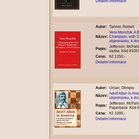
Detailní informace
Autor:
Tanner, Robert
Vera Menchik. A 
Název:
Champion, with 3
objednávku, k do
Jefferson, McFarl
Popis:
vazba. Kód #105
Cena:
Kč 1350,-
Detailní informace
Autor:
Urcan, Olimpiu
Adolf Albin in A
Název:
objednávku, k do
Jefferson, McFarl
Popis:
Paperback. Kód 
Cena:
Kč 1090,-
Detailní informace