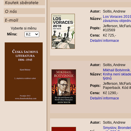
Autor:
Soltis, Andrew
Los Voraces 2019
Název:
závaznou objedná
Jefferson, McFar
Popis:
Vyberte si měnu
#10569
Měna:
Cena:
Kč 725,-
Detailní informace
Autor:
Soltis, Andrew
Mikhail Botvinni
Název:
Kniha není sklad
týdnů
Jefferson, McFarl
Popis:
Paperback. Kód 
Cena:
Kč 1290,-
Detailní informace
Autor:
Soltis, Andrew
Smyslov, Bronstei