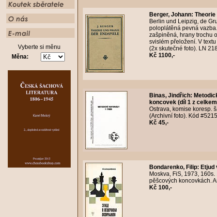
Berger, Johann
:
Theorie
Berlin und Leipzig, de Gru
poloplátěná pevná vazba.
zašpiněná, hrany trochu o
svislém přeložení. V text
Vyberte si měnu
(2x skutečné foto). LN 2
Kč 1100,-
Měna:
Binas, Jindřich
:
Metodick
koncovek (díl 1 z celkem
Ostrava, komise koresp. ša
(Archivní foto). Kód #521
Kč 45,-
Bondarenko, Filip
:
Etjud
Moskva, FiS, 1973, 160s. 
pěšcových koncovkách. Ar
Kč 100,-