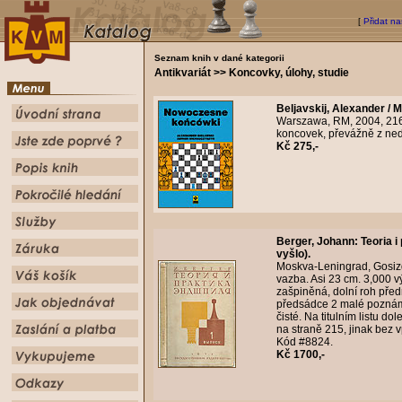
[
Přidat na
Seznam knih v dané kategorii
Antikvariát >> Koncovky, úlohy, studie
Beljavskij, Alexander / M
Warszawa, RM, 2004, 216
koncovek, převážně z ned
Kč 275,-
Berger, Johann
:
Teoria i
vyšlo).
Moskva-Leningrad, Gosizda
vazba. Asi 23 cm. 3,000 v
zašpiněná, dolní roh pře
předsádce 2 malé poznámk
čisté. Na titulním listu 
na straně 215, jinak bez 
Kód #8824.
Kč 1700,-