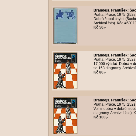
Brandejs, František
:
Šac
Praha, Práce, 1975, 252s
Dobrá / obal chybí. (Šacho
Archivní foto). Kód #5011
Kč 50,-
Brandejs, František
:
Šac
Praha, Práce, 1975, 252s
17,000 výtisků. Dobrá v do
se 153 diagramy. Archivní
Kč 80,-
Brandejs, František
:
Šac
Praha, Práce, 1975, 252s
Velmi dobrá v dobrém obal
diagramy. Archivní foto).
Kč 100,-