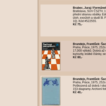
Brabec, Juraj / Formáne
Bratislava, SÚV ČSZTV, 1
přední stranou obálky. Ed
úloh, exoúloh a studií B.
10). Kód #522555.
Kč 75,-
Brandejs, František
:
Šac
Praha, Práce, 1975, 252s
17,000 výtisků. Dobrá až
kuriozity, krátké články, 
Kč 80,-
Brandejs, František
:
Šac
Praha, Práce, 1975, 252s
Poškozená až dobrá / obal 
153 diagramy. Archivní fo
Kč 40,-