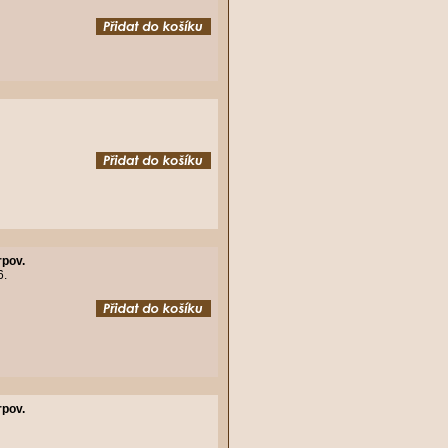
rpov.
6.
rpov.