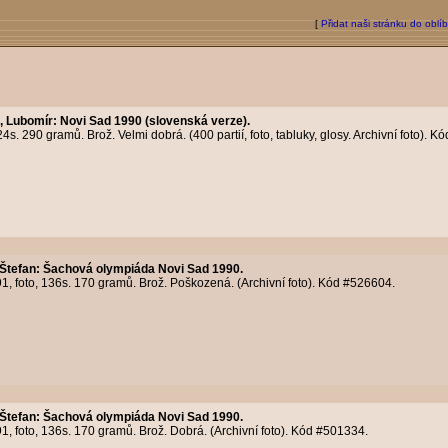
[
Přidat naši stránku do oblí
, Lubomír
:
Novi Sad 1990 (slovenská verze).
4s. 290 gramů. Brož. Velmi dobrá. (400 partií, foto, tabluky, glosy. Archivní foto). K
Štefan
:
Šachová olympiáda Novi Sad 1990.
91, foto, 136s. 170 gramů. Brož. Poškozená. (Archivní foto). Kód #526604.
Štefan
:
Šachová olympiáda Novi Sad 1990.
91, foto, 136s. 170 gramů. Brož. Dobrá. (Archivní foto). Kód #501334.