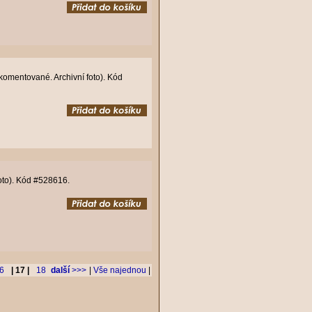
ekomentované. Archivní foto). Kód
foto). Kód #528616.
6
| 17 |
18
další
>>>
|
Vše najednou
|