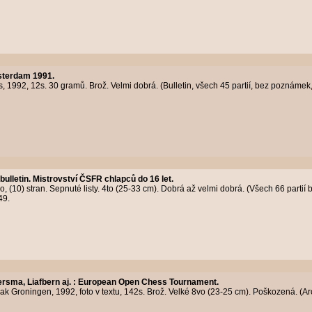
terdam 1991.
1992, 12s. 30 gramů. Brož. Velmi dobrá. (Bulletin, všech 45 partií, bez poznámek, 1
bulletin. Mistrovství ČSFR chlapců do 16 let.
 (10) stran. Sepnuté listy. 4to (25-33 cm). Dobrá až velmi dobrá. (Všech 66 partií
49.
rsma, Liafbern aj.
:
European Open Chess Tournament.
ak Groningen, 1992, foto v textu, 142s. Brož. Velké 8vo (23-25 cm). Poškozená. (Ar