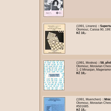
(1991, Linares)
:
Supertu
Olomouc, Caissa 90, 1991,
Kč 10,-
(1991, Moskva)
:
58. př
Olomouc, Moravian Chess,
1.-2.Minasjan, Mageramov.
Kč 10,-
(1991, Muenchen)
:
Mnic
Olomouc, Moravian Chess, 
#501685.
Kč 15,-