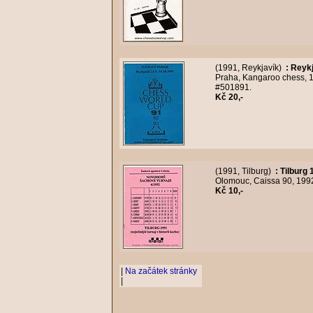
(1991, Reykjavík)
:
Reykj
Praha, Kangaroo chess, 19
#501891.
Kč 20,-
(1991, Tilburg)
:
Tilburg 
Olomouc, Caissa 90, 1992,
Kč 10,-
|
Na začátek stránky
|