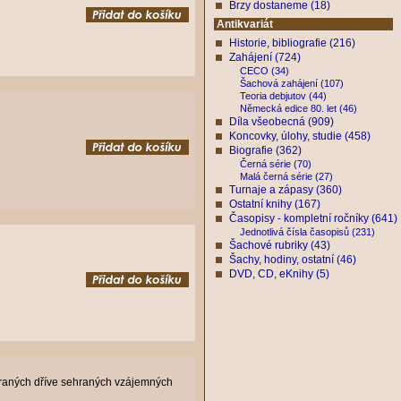
Brzy dostaneme (18)
Antikvariát
Historie, bibliografie (216)
Zahájení (724)
CECO (34)
Šachová zahájení (107)
Teoria debjutov (44)
Německá edice 80. let (46)
Díla všeobecná (909)
Koncovky, úlohy, studie (458)
Biografie (362)
Černá série (70)
Malá černá série (27)
Turnaje a zápasy (360)
Ostatní knihy (167)
Časopisy - kompletní ročníky (641)
Jednotlivá čísla časopisů (231)
Šachové rubriky (43)
Šachy, hodiny, ostatní (46)
DVD, CD, eKnihy (5)
ybraných dříve sehraných vzájemných