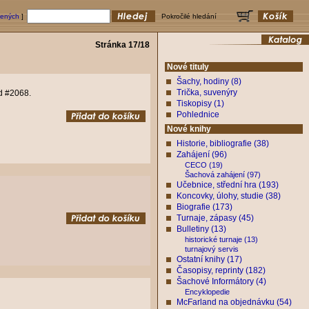
bených
]
Pokročilé hledání
Stránka 17/18
Nové tituly
Šachy, hodiny (8)
Trička, suvenýry
ód #2068.
Tiskopisy (1)
Pohlednice
Nové knihy
Historie, bibliografie (38)
Zahájení (96)
CECO (19)
Šachová zahájení (97)
Učebnice, střední hra (193)
Koncovky, úlohy, studie (38)
Biografie (173)
Turnaje, zápasy (45)
Bulletiny (13)
historické turnaje (13)
turnajový servis
Ostatní knihy (17)
Časopisy, reprinty (182)
Šachové Informátory (4)
Encyklopedie
McFarland na objednávku (54)