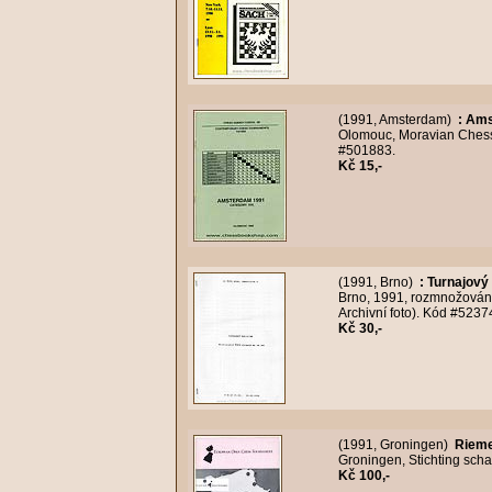
(1991, Amsterdam)
:
Ams
Olomouc, Moravian Chess, 
#501883.
Kč 15,-
(1991, Brno)
:
Turnajový 
Brno, 1991, rozmnožováno,
Archivní foto). Kód #5237
Kč 30,-
(1991, Groningen)
Rieme
Groningen, Stichting scha
Kč 100,-