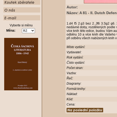
Autor:
Název: A 81 - II. Dutch Defe
1.d4 f5 2.g3 bez 2..Jf6 3.Sg2 g6.
Vyberte si měnu
nedávné doby, rozdělených podle v
Měna:
více knih této edice, budou Vám aut
odběru 10 a více knih dle Vašeho 
při odběru všech nabízených knih v
Místo vydání:
Vydavatel:
Rok vydání:
Číslo vydání:
Počet stran:
Vazba:
Řeč:
Diagramy:
Formát knihy:
Náklad:
Kód:
Cena: