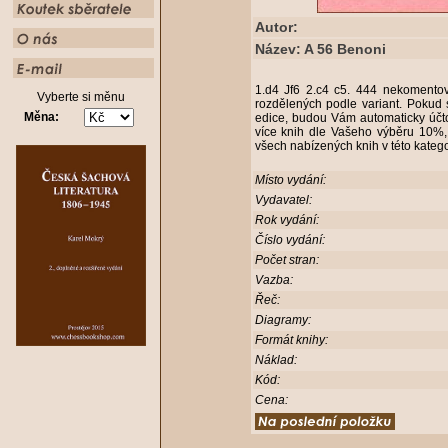
Autor:
Název: A 56 Benoni
1.d4 Jf6 2.c4 c5. 444 nekomentov
Vyberte si měnu
rozdělených podle variant. Pokud 
Měna:
edice, budou Vám automaticky účto
více knih dle Vašeho výběru 10%,
všech nabízených knih v této kateg
Místo vydání:
Vydavatel:
Rok vydání:
Číslo vydání:
Počet stran:
Vazba:
Řeč:
Diagramy:
Formát knihy:
Náklad:
Kód:
Cena: