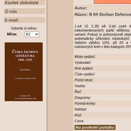
Autor:
Název: B 84 Sicilian Defenc
1.e4 c5 2.Jf3 e6 3.d4 cxd4 4
Vyberte si měnu
nekomentovaných partií většino
Měna:
variant. Pokud si jednorázově obj
automaticky účtovány následující
Vašeho výběru 10%, při 20 a v
nabízených knih v této kategorii 3
Místo vydání:
Vydavatel:
Rok vydání:
Číslo vydání:
Počet stran:
Vazba:
Řeč:
Diagramy:
Formát knihy:
Náklad:
Kód:
Cena: