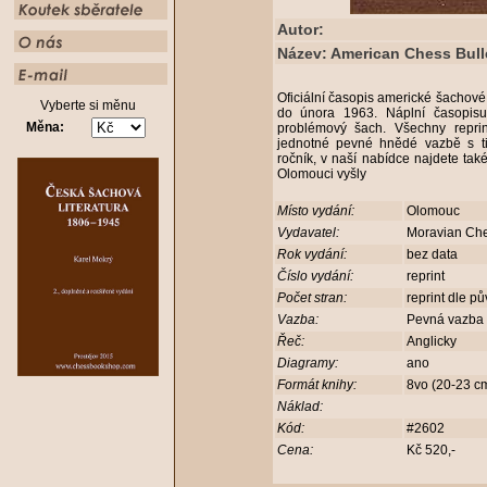
Autor:
Název: American Chess Bulle
Oficiální časopis americké šachov
Vyberte si měnu
do února 1963. Náplní časopisu 
Měna:
problémový šach. Všechny repri
jednotné pevné hnědé vazbě s t
ročník, v naší nabídce najdete také
Olomouci vyšly
Místo vydání:
Olomouc
Vydavatel:
Moravian Ch
Rok vydání:
bez data
Číslo vydání:
reprint
Počet stran:
reprint dle p
Vazba:
Pevná vazba
Řeč:
Anglicky
Diagramy:
ano
Formát knihy:
8vo (20-23 
Náklad:
Kód:
#2602
Cena:
Kč 520,-