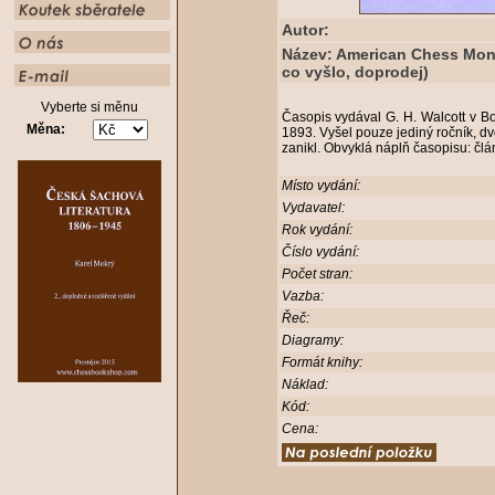
Autor:
Název: American Chess Mont
co vyšlo, doprodej)
Vyberte si měnu
Časopis vydával G. H. Walcott v B
Měna:
1893. Vyšel pouze jediný ročník, dv
zanikl. Obvyklá náplň časopisu: člán
Místo vydání:
Vydavatel:
Rok vydání:
Číslo vydání:
Počet stran:
Vazba:
Řeč:
Diagramy:
Formát knihy:
Náklad:
Kód:
Cena: