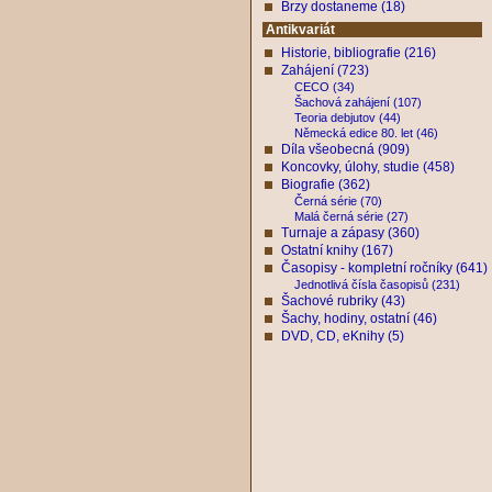
Brzy dostaneme (18)
Antikvariát
Historie, bibliografie (216)
Zahájení (723)
CECO (34)
Šachová zahájení (107)
Teoria debjutov (44)
Německá edice 80. let (46)
Díla všeobecná (909)
Koncovky, úlohy, studie (458)
Biografie (362)
Černá série (70)
Malá černá série (27)
Turnaje a zápasy (360)
Ostatní knihy (167)
Časopisy - kompletní ročníky (641)
Jednotlivá čísla časopisů (231)
Šachové rubriky (43)
Šachy, hodiny, ostatní (46)
DVD, CD, eKnihy (5)