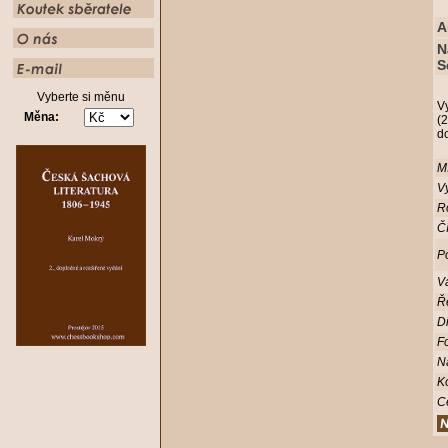
A
N
S
Vyberte si měnu
V
Měna:
(2
d
Mí
Vy
R
Čí
Po
V
Ř
D
Fo
N
K
C