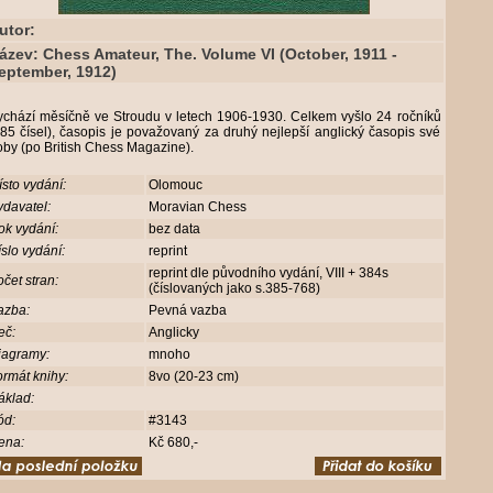
utor:
ázev: Chess Amateur, The. Volume VI (October, 1911 -
eptember, 1912)
ychází měsíčně ve Stroudu v letech 1906-1930. Celkem vyšlo 24 ročníků
85 čísel), časopis je považovaný za druhý nejlepší anglický časopis své
oby (po British Chess Magazine).
sto vydání:
Olomouc
davatel:
Moravian Chess
ok vydání:
bez data
slo vydání:
reprint
reprint dle původního vydání, VIII + 384s
čet stran:
(číslovaných jako s.385-768)
azba:
Pevná vazba
eč:
Anglicky
iagramy:
mnoho
rmát knihy:
8vo (20-23 cm)
áklad:
ód:
#3143
ena:
Kč 680,-