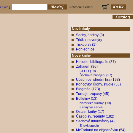
bených
]
Pokročilé hledání
Nové tituly
Šachy, hodiny (8)
Trička, suvenýry
Tiskopisy (1)
Pohlednice
Nové knihy
Historie, bibliografie (37)
Zahájení (96)
CECO (19)
Šachová zahájení (97)
Učebnice, střední hra (193)
Koncovky, úlohy, studie (38)
Biografie (173)
Turnaje, zápasy (45)
Bulletiny (13)
historické turnaje (13)
turnajový servis
Ostatní knihy (17)
Časopisy, reprinty (182)
Šachové Informátory (4)
Encyklopedie
McFarland na objednávku (54)