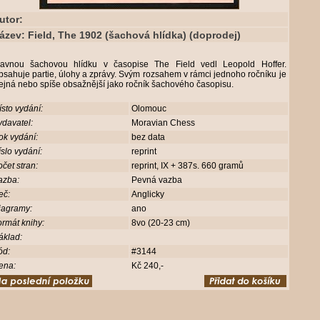
utor:
ázev: Field, The 1902 (šachová hlídka) (doprodej)
lavnou šachovou hlídku v časopise The Field vedl Leopold Hoffer.
sahuje partie, úlohy a zprávy. Svým rozsahem v rámci jednoho ročníku je
ejná nebo spíše obsažnější jako ročník šachového časopisu.
sto vydání:
Olomouc
davatel:
Moravian Chess
ok vydání:
bez data
slo vydání:
reprint
čet stran:
reprint, IX + 387s. 660 gramů
azba:
Pevná vazba
eč:
Anglicky
iagramy:
ano
rmát knihy:
8vo (20-23 cm)
áklad:
ód:
#3144
ena:
Kč 240,-