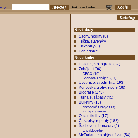
bených
]
Pokročilé hledání
Nové tituly
Šachy, hodiny (8)
Trička, suvenýry
Tiskopisy (1)
Pohlednice
Nové knihy
Historie, bibliografie (37)
Zahájení (96)
CECO (19)
Šachová zahájení (97)
Učebnice, střední hra (193)
Koncovky, úlohy, studie (38)
Biografie (173)
Turnaje, zápasy (45)
Bulletiny (13)
historické turnaje (13)
turnajový servis
Ostatní knihy (17)
Časopisy, reprinty (182)
Šachové Informátory (4)
Encyklopedie
McFarland na objednávku (54)