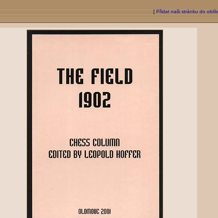
[
Přidat naši stránku do oblí