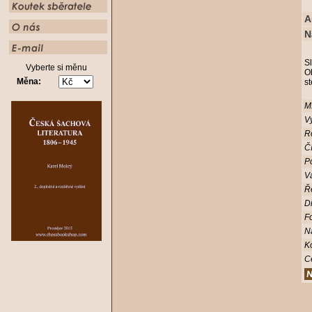
A
N
S
Vyberte si měnu
Ob
Měna:
st
Mí
Vy
R
Čí
Po
V
Ř
D
Fo
N
K
C