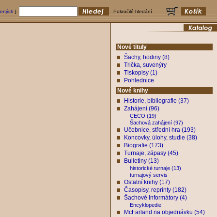
bených
]
Pokročilé hledání
Nové tituly
Šachy, hodiny (8)
Trička, suvenýry
Tiskopisy (1)
Pohlednice
Nové knihy
Historie, bibliografie (37)
Zahájení (96)
CECO (19)
Šachová zahájení (97)
Učebnice, střední hra (193)
Koncovky, úlohy, studie (38)
Biografie (173)
Turnaje, zápasy (45)
Bulletiny (13)
historické turnaje (13)
turnajový servis
Ostatní knihy (17)
Časopisy, reprinty (182)
Šachové Informátory (4)
Encyklopedie
McFarland na objednávku (54)