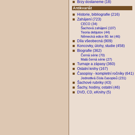
Brzy dostaneme (18)
Antikvariát
Historie, bibliografie (216)
Zahájení (723)
CECO (34)
Šachová zahájení (107)
Teoria debjutov (44)
Německá edice 80. let (46)
Díla všeobecná (909)
Koncovky, úlohy, studie (458)
Biografie (362)
Černá série (70)
Malá černá série (27)
Turnaje a zápasy (360)
Ostatní knihy (167)
Časopisy - kompletní ročníky (641)
Jednotlivá čísla časopisů (231)
Šachové rubriky (43)
Šachy, hodiny, ostatní (46)
DVD, CD, eKnihy (5)