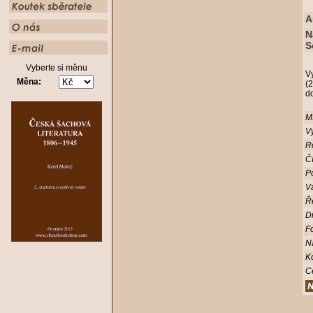
A
N
S
Vyberte si měnu
V
Měna:
(2
d
Mí
Vy
R
Čí
Po
V
Ř
D
Fo
N
K
C