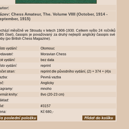
utor:
ázev: Chess Amateur, The. Volume VIIII (October, 1914 -
eptember, 1915)
ychází měsíčně ve Stroudu v letech 1906-1930. Celkem vyšlo 24 ročníků
85 čísel), časopis je považovaný za druhý nejlepší anglický časopis své
oby (po British Chess Magazine).
sto vydání:
Olomouc
davatel:
Moravian Chess
ok vydání:
bez data
slo vydání:
reprint
čet stran:
reprint dle původního vydání, (2) + 374 + (4)s
azba:
Pevná vazba
eč:
Anglicky
iagramy:
mnoho
rmát knihy:
8vo (20-23 cm)
áklad:
ód:
#3157
ena:
Kč 680,-