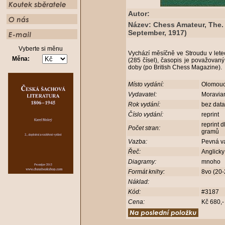
Autor:
Název: Chess Amateur, The. 
September, 1917)
Vyberte si měnu
Vychází měsíčně ve Stroudu v let
Měna:
(285 čísel), časopis je považovaný
doby (po British Chess Magazine).
Místo vydání:
Olomou
Vydavatel:
Moravia
Rok vydání:
bez dat
Číslo vydání:
reprint
reprint 
Počet stran:
gramů
Vazba:
Pevná v
Řeč:
Anglick
Diagramy:
mnoho
Formát knihy:
8vo (20
Náklad:
Kód:
#3187
Cena:
Kč 680,