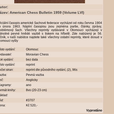
utor:
ázev: American Chess Bulletin 1959 (Volume LVI)
iciální časopis americké šachové federace vycházel od roku června 1904
o února 1963. Náplní časopisu jsou zejména partie, články, zprávy,
roblémový šach. Všechny reprinty vydávané v Olomouci vycházejí v
ednotné pevné hnědé vazbě s tiskem na hřbetě. Zde nabízený je 56.
čník, v naší nabídce najdete také všechny ostatní reprinty, které dosud v
lomouci vyšly
sto vydání:
Olomouc
davatel:
Moravian Chess
ok vydání:
bez data
slo vydání:
reprint
čet stran:
reprint dle původního vydání, (2), 96s
azba:
Pevná vazba
eč:
Anglicky
iagramy:
ano
rmát knihy:
8vo (20-23 cm)
áklad:
ód:
#3707
ena:
Kč 520,-
Vyprodáno