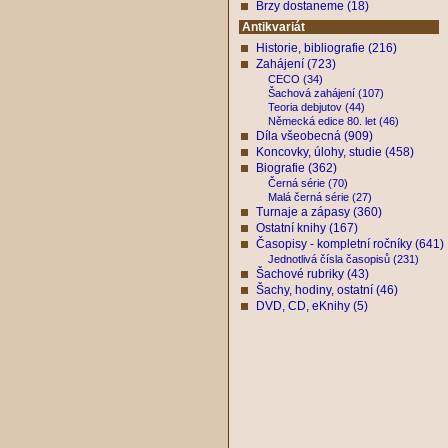
Brzy dostaneme (18)
Antikvariát
Historie, bibliografie (216)
Zahájení (723)
CECO (34)
Šachová zahájení (107)
Teoria debjutov (44)
Německá edice 80. let (46)
Díla všeobecná (909)
Koncovky, úlohy, studie (458)
Biografie (362)
Černá série (70)
Malá černá série (27)
Turnaje a zápasy (360)
Ostatní knihy (167)
Časopisy - kompletní ročníky (641)
Jednotlivá čísla časopisů (231)
Šachové rubriky (43)
Šachy, hodiny, ostatní (46)
DVD, CD, eKnihy (5)