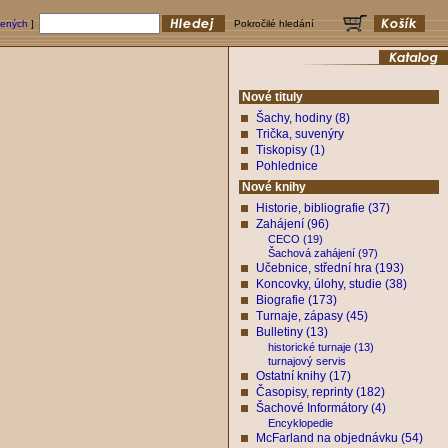
bených
]
Pokročilé hledání
Nové tituly
Šachy, hodiny (8)
Trička, suvenýry
Tiskopisy (1)
Pohlednice
Nové knihy
Historie, bibliografie (37)
Zahájení (96)
CECO (19)
Šachová zahájení (97)
Učebnice, střední hra (193)
Koncovky, úlohy, studie (38)
Biografie (173)
Turnaje, zápasy (45)
Bulletiny (13)
historické turnaje (13)
turnajový servis
Ostatní knihy (17)
Časopisy, reprinty (182)
Šachové Informátory (4)
Encyklopedie
McFarland na objednávku (54)