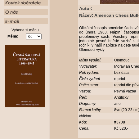
Autor:
Název: American Chess Bulle
Oficiální časopis americké šachov
Vyberte si měnu
do února 1963. Náplní časopisu 
Měna:
problémový šach. Všechny repri
jednotné pevné hnědé vazbě s t
ročník, v naší nabídce najdete také
Olomouci vyšly
Místo vydání:
Olomouc
Vydavatel:
Moravian Che
Rok vydání:
bez data
Číslo vydání:
reprint
Počet stran:
reprint dle pů
Vazba:
Pevná vazba
Řeč:
Anglicky
Diagramy:
ano
Formát knihy:
8vo (20-23 c
Náklad:
Kód:
#3708
Cena:
Kč 520,-