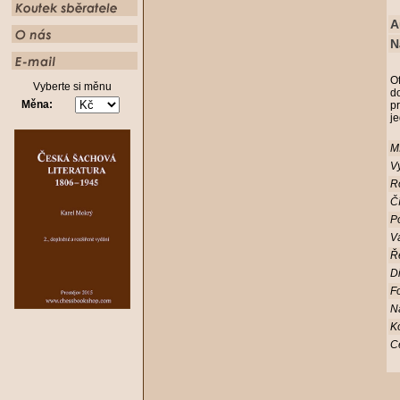
A
N
Of
Vyberte si měnu
d
Měna:
p
j
Mí
Vy
R
Čí
Po
V
Ř
D
Fo
N
K
C