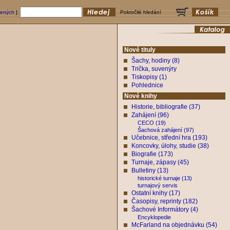
bených
]
Pokročilé hledání
Nové tituly
Šachy, hodiny (8)
Trička, suvenýry
Tiskopisy (1)
Pohlednice
Nové knihy
Historie, bibliografie (37)
Zahájení (96)
CECO (19)
Šachová zahájení (97)
Učebnice, střední hra (193)
Koncovky, úlohy, studie (38)
Biografie (173)
Turnaje, zápasy (45)
Bulletiny (13)
historické turnaje (13)
turnajový servis
Ostatní knihy (17)
Časopisy, reprinty (182)
Šachové Informátory (4)
Encyklopedie
McFarland na objednávku (54)