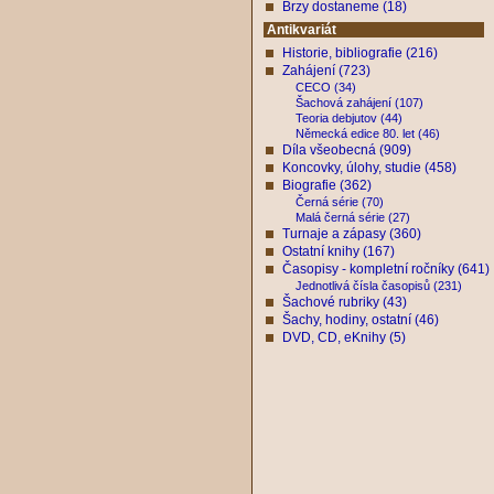
Brzy dostaneme (18)
Antikvariát
Historie, bibliografie (216)
Zahájení (723)
CECO (34)
Šachová zahájení (107)
Teoria debjutov (44)
Německá edice 80. let (46)
Díla všeobecná (909)
Koncovky, úlohy, studie (458)
Biografie (362)
Černá série (70)
Malá černá série (27)
Turnaje a zápasy (360)
Ostatní knihy (167)
Časopisy - kompletní ročníky (641)
Jednotlivá čísla časopisů (231)
Šachové rubriky (43)
Šachy, hodiny, ostatní (46)
DVD, CD, eKnihy (5)