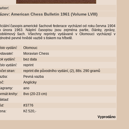
utor:
ázev: American Chess Bulletin 1961 (Volume LVIII)
iciální časopis americké šachové federace vycházel od roku června 1904
o února 1963. Náplní časopisu jsou zejména partie, články, zprávy,
roblémový šach. Všechny reprinty vydávané v Olomouci vycházejí v
ednotné pevné hnědé vazbě s tiskem na hřbetě.
sto vydání:
Olomouc
davatel:
Moravian Chess
ok vydání:
bez data
slo vydání:
reprint
čet stran:
reprint dle původního vydání, (2), 88s. 290 gramů
azba:
Pevná vazba
eč:
Anglicky
iagramy:
ano
rmát knihy:
8vo (20-23 cm)
áklad:
ód:
#3776
ena:
Kč 520,-
Vyprodáno