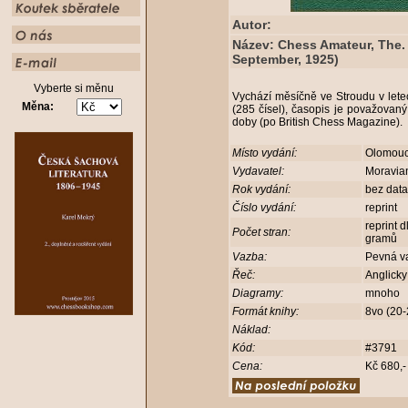
Autor:
Název: Chess Amateur, The. 
September, 1925)
Vyberte si měnu
Vychází měsíčně ve Stroudu v let
Měna:
(285 čísel), časopis je považovaný
doby (po British Chess Magazine).
Místo vydání:
Olomou
Vydavatel:
Moravia
Rok vydání:
bez dat
Číslo vydání:
reprint
reprint 
Počet stran:
gramů
Vazba:
Pevná v
Řeč:
Anglick
Diagramy:
mnoho
Formát knihy:
8vo (20
Náklad:
Kód:
#3791
Cena:
Kč 680,