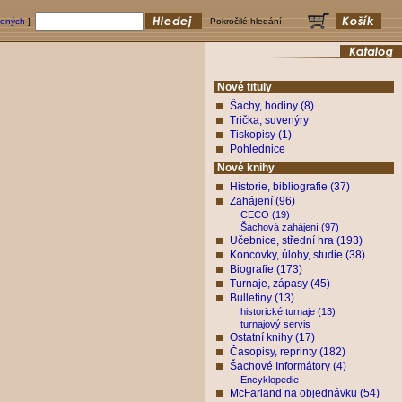
bených
]
Pokročilé hledání
Nové tituly
Šachy, hodiny (8)
Trička, suvenýry
Tiskopisy (1)
Pohlednice
Nové knihy
Historie, bibliografie (37)
Zahájení (96)
CECO (19)
Šachová zahájení (97)
Učebnice, střední hra (193)
Koncovky, úlohy, studie (38)
Biografie (173)
Turnaje, zápasy (45)
Bulletiny (13)
historické turnaje (13)
turnajový servis
Ostatní knihy (17)
Časopisy, reprinty (182)
Šachové Informátory (4)
Encyklopedie
McFarland na objednávku (54)