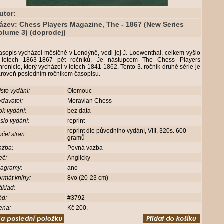
utor:
ázev: Chess Players Magazine, The - 1867 (New Series
olume 3) (doprodej)
sopis vycházel měsíčně v Londýně, vedl jej J. Loewenthal, celkem vyšlo
 letech 1863-1867 pět ročníků. Je nástupcem The Chess Players
ronicle, který vycházel v letech 1841-1862. Tento 3. ročník druhé série je
ároveň posledním ročníkem časopisu.
sto vydání:
Olomouc
davatel:
Moravian Chess
ok vydání:
bez data
slo vydání:
reprint
reprint dle původního vydání, VIII, 320s. 600
čet stran:
gramů
azba:
Pevná vazba
eč:
Anglicky
iagramy:
ano
rmát knihy:
8vo (20-23 cm)
áklad:
ód:
#3792
ena:
Kč 200,-