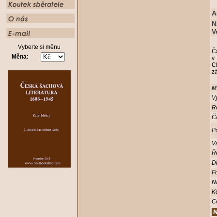
A
N
V
Vyberte si měnu
Ča
Měna:
v
Ch
z
Mí
Vy
R
Čí
Po
V
Ř
D
Fo
N
K
C