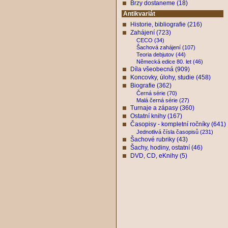
Brzy dostaneme (18)
Antikvariát
Historie, bibliografie (216)
Zahájení (723)
CECO (34)
Šachová zahájení (107)
Teoria debjutov (44)
Německá edice 80. let (46)
Díla všeobecná (909)
Koncovky, úlohy, studie (458)
Biografie (362)
Černá série (70)
Malá černá série (27)
Turnaje a zápasy (360)
Ostatní knihy (167)
Časopisy - kompletní ročníky (641)
Jednotlivá čísla časopisů (231)
Šachové rubriky (43)
Šachy, hodiny, ostatní (46)
DVD, CD, eKnihy (5)