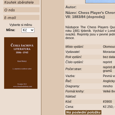
Autor:
Název: Chess Player's Chron
VII: 1883/84 (doprodej)
Vyberte si měnu
Nástupce The Chess Players Quart
Měna:
roku 1881 týdeník. Vychází v Lon
svazků. Reprinty jsou v pevné jed
desce.
Místo vydání:
Olomou
Vydavatel:
Moravia
Rok vydání:
bez dat
Číslo vydání:
reprint
reprint 
Počet stran:
gramů
Vazba:
Pevná v
Řeč:
Anglick
Diagramy:
mnoho
Formát knihy:
Velké 8
Náklad:
Kód:
#3900
Cena:
Kč 250,