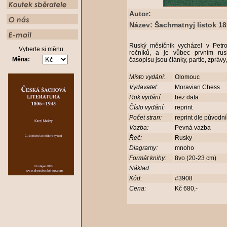
Autor:
Název: Šachmatnyj listok 185
Ruský měsíčník vycházel v Petr
Vyberte si měnu
ročníků, a je vůbec prvním r
Měna:
časopisu jsou články, partie, zprávy
Místo vydání:
Olomouc
Vydavatel:
Moravian Chess
Rok vydání:
bez data
Číslo vydání:
reprint
Počet stran:
reprint dle původn
Vazba:
Pevná vazba
Řeč:
Rusky
Diagramy:
mnoho
Formát knihy:
8vo (20-23 cm)
Náklad:
Kód:
#3908
Cena:
Kč 680,-