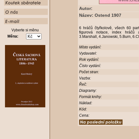
Autor:
Název: Ostend 1907
6 hráčů čtyřkolově, všech 60 part
Vyberte si měnu
figurová notace, index hráčů a
Měna:
3.Marshall, 4.Janowski, 5.Burn, 6.C
Místo vydání:
Vydavatel:
Rok vydání:
Číslo vydání:
Počet stran:
Vazba:
Řeč:
Diagramy:
Formát knihy:
Náklad:
Kód:
Cena: