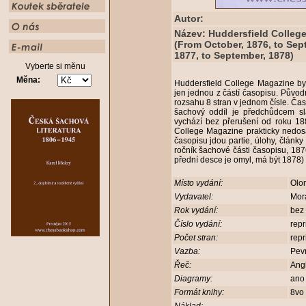
Autor:
Název: Huddersfield College
(From October, 1876, to Sep
1877, to September, 1878)
Vyberte si měnu
Měna:
Huddersfield College Magazine by
jen jednou z částí časopisu. Původ
rozsahu 8 stran v jednom čísle. Ča
šachový oddíl je předchůdcem sl
vychází bez přerušení od roku 18
College Magazine prakticky nedosaž
časopisu jdou partie, úlohy, články
ročník šachové části časopisu, 187
přední desce je omyl, má být 1878)
Místo vydání:
Olo
Vydavatel:
Mor
Rok vydání:
bez
Číslo vydání:
repr
Počet stran:
repr
Vazba:
Pev
Řeč:
Ang
Diagramy:
an
Formát knihy:
8vo