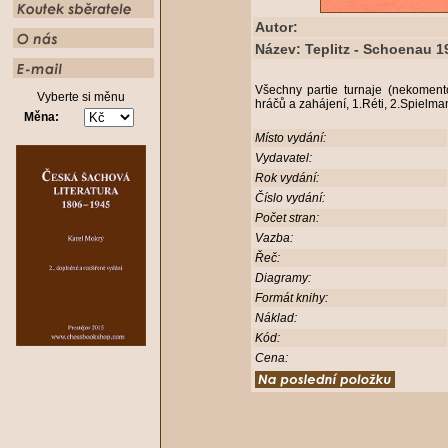
Autor:
Název: Teplitz - Schoenau 1
Všechny partie turnaje (nekomento
Vyberte si měnu
hráčů a zahájení, 1.Réti, 2.Spielm
Měna:
Místo vydání:
Vydavatel:
Rok vydání:
Číslo vydání:
Počet stran:
Vazba:
Řeč:
Diagramy:
Formát knihy:
Náklad:
Kód:
Cena: