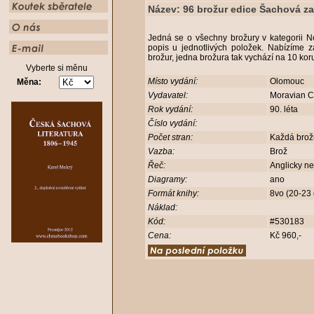
Název: 96 brožur edice Šachová za
Jedná se o všechny brožury v kategorii No
popis u jednotlivých položek. Nabízíme 
brožur, jedna brožura tak vychází na 10 ko
Vyberte si měnu
Místo vydání:
Olomouc
Měna:
Vydavatel:
Moravian 
Rok vydání:
90. léta
Číslo vydání:
Počet stran:
Každá brož
Vazba:
Brož
Řeč:
Anglicky ne
Diagramy:
ano
Formát knihy:
8vo (20-23
Náklad:
Kód:
#530183
Cena:
Kč 960,-