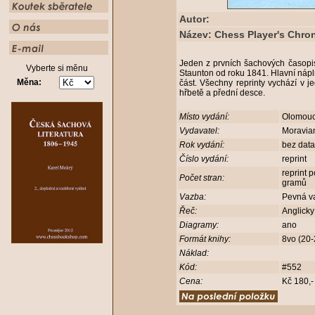
Autor:
Název: Chess Player's Chron
Jeden z prvních šachových časop
Vyberte si měnu
Staunton od roku 1841. Hlavní nápln
Měna:
část. Všechny reprinty vychází v 
hřbetě a přední desce.
Místo vydání:
Olomou
Vydavatel:
Moravia
Rok vydání:
bez dat
Číslo vydání:
reprint
reprint 
Počet stran:
gramů
Vazba:
Pevná v
Řeč:
Anglick
Diagramy:
ano
Formát knihy:
8vo (20
Náklad:
Kód:
#552
Cena:
Kč 180,