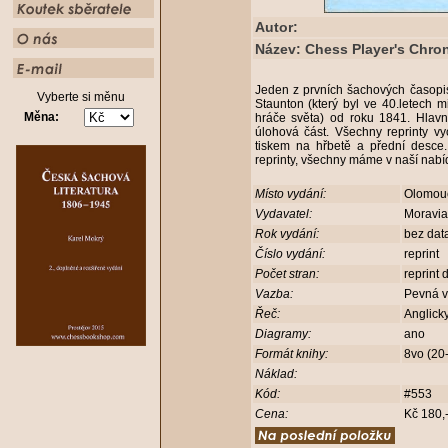
Autor:
Název: Chess Player's Chron
Jeden z prvních šachových časop
Vyberte si měnu
Staunton (který byl ve 40.letech m
Měna:
hráče světa) od roku 1841. Hlavní
úlohová část. Všechny reprinty v
tiskem na hřbetě a přední desce.
reprinty, všechny máme v naší nabí
Místo vydání:
Olomo
Vydavatel:
Moravi
Rok vydání:
bez dat
Číslo vydání:
reprint
Počet stran:
reprint
Vazba:
Pevná 
Řeč:
Anglick
Diagramy:
ano
Formát knihy:
8vo (20
Náklad:
Kód:
#553
Cena:
Kč 180