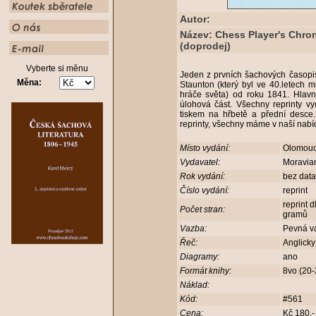
Autor:
Název: Chess Player's Chron
(doprodej)
Vyberte si měnu
Jeden z prvních šachových časop
Měna:
Staunton (který byl ve 40.letech m
hráče světa) od roku 1841. Hlavní
úlohová část. Všechny reprinty v
tiskem na hřbetě a přední desce.
reprinty, všechny máme v naší nabí
Místo vydání:
Olomou
Vydavatel:
Moravia
Rok vydání:
bez dat
Číslo vydání:
reprint
reprint 
Počet stran:
gramů
Vazba:
Pevná v
Řeč:
Anglick
Diagramy:
ano
Formát knihy:
8vo (20
Náklad:
Kód:
#561
Cena:
Kč 180,