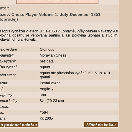
utor:
ázev: Chess Player Volume 1: July-December 1851
doprodej)
sopis vycházel v letech 1851-1853 v Londýně, vyšly celkem 4 svazky. Asi
olovina obsahu je věnovaná partiím a asi polovina úlohám a studiím.
dávali Kling a Horwitz.
sto vydání:
Olomouc
davatel:
Moravian Chess
ok vydání:
bez data
slo vydání:
reprint
reprint dle původního vydání, 192, VIIIs. 410
čet stran:
gramů
azba:
Pevná vazba
eč:
Anglicky
iagramy:
ano
rmát knihy:
8vo (20-23 cm)
áklad:
ód:
#564
ena:
Kč 200,-