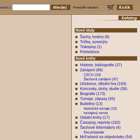
bených
]
Pokročilé hledání
Nové tituly
Šachy, hodiny (8)
Trička, suvenýry
Tiskopisy (1)
Pohlednice
Nové knihy
Historie, bibliografie (37)
Zahájení (96)
CECO (19)
Šachová zahájení (97)
Učebnice, střední hra (193)
Koncovky, úlohy, studie (38)
Biografie (173)
Turnaje, zápasy (45)
Bulletiny (13)
historické turnaje (13)
turnajový servis
Ostatní knihy (17)
Časopisy, reprinty (182)
Šachové Informátory (4)
Encyklopedie
McFarland na objednávku (54)