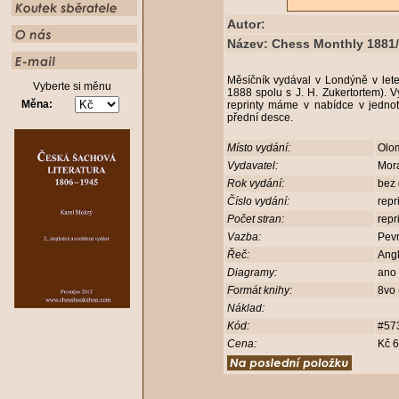
Autor:
Název: Chess Monthly 1881/8
Měsíčník vydával v Londýně v let
Vyberte si měnu
1888 spolu s J. H. Zukertortem). V
Měna:
reprinty máme v nabídce v jedno
přední desce.
Místo vydání:
Olo
Vydavatel:
Mor
Rok vydání:
bez
Číslo vydání:
repr
Počet stran:
repr
Vazba:
Pev
Řeč:
Angl
Diagramy:
ano
Formát knihy:
8vo
Náklad:
Kód:
#57
Cena:
Kč 