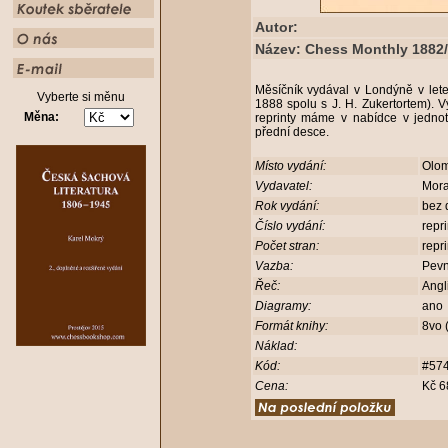
Autor:
Název: Chess Monthly 1882/8
Měsíčník vydával v Londýně v let
Vyberte si měnu
1888 spolu s J. H. Zukertortem). V
Měna:
reprinty máme v nabídce v jedno
přední desce.
Místo vydání:
Olo
Vydavatel:
Mora
Rok vydání:
bez 
Číslo vydání:
repr
Počet stran:
repr
Vazba:
Pev
Řeč:
Angl
Diagramy:
ano
Formát knihy:
8vo 
Náklad:
Kód:
#57
Cena:
Kč 6