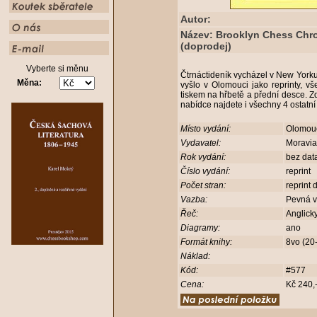
Autor:
Název: Brooklyn Chess Chron
(doprodej)
Vyberte si měnu
Čtrnáctideník vycházel v New Yorku
Měna:
vyšlo v Olomouci jako reprinty, 
tiskem na hřbetě a přední desce. Zd
nabídce najdete i všechny 4 ostatní
Místo vydání:
Olomo
Vydavatel:
Moravi
Rok vydání:
bez dat
Číslo vydání:
reprint
Počet stran:
reprint
Vazba:
Pevná 
Řeč:
Anglick
Diagramy:
ano
Formát knihy:
8vo (20
Náklad:
Kód:
#577
Cena:
Kč 240