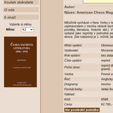
Autor:
Název: American Chess Maga
Měsíčník vycházel v New Yorku v l
Vyberte si měnu
zajímavostem z mnoha oblastí šachu
Měna:
povídky, literatura, historie atd.).
vydané jako reprinty v jednotné p
desce. Zde nabízený je 1. ročník, t
Místo vydání:
Olomou
Vydavatel:
Moravia
Rok vydání:
bez dat
Číslo vydání:
reprint
reprint 
Počet stran:
gramů
Vazba:
Pevná v
Řeč:
Anglick
Diagramy:
mnoho
Formát knihy:
Velké 8
Náklad:
Kód:
#588
Cena:
Kč 780,