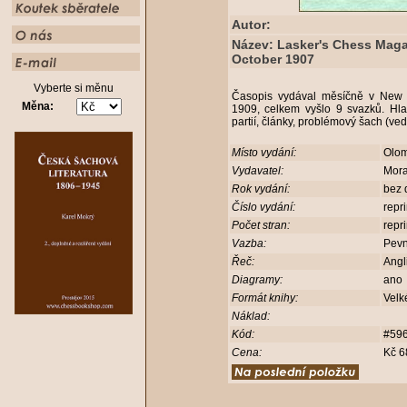
Autor:
Název: Lasker's Chess Maga
October 1907
Vyberte si měnu
Časopis vydával měsíčně v New 
Měna:
1909, celkem vyšlo 9 svazků. Hla
partií, články, problémový šach (v
Místo vydání:
Olo
Vydavatel:
Mora
Rok vydání:
bez 
Číslo vydání:
repr
Počet stran:
repr
Vazba:
Pev
Řeč:
Angl
Diagramy:
ano
Formát knihy:
Velk
Náklad:
Kód:
#59
Cena:
Kč 6