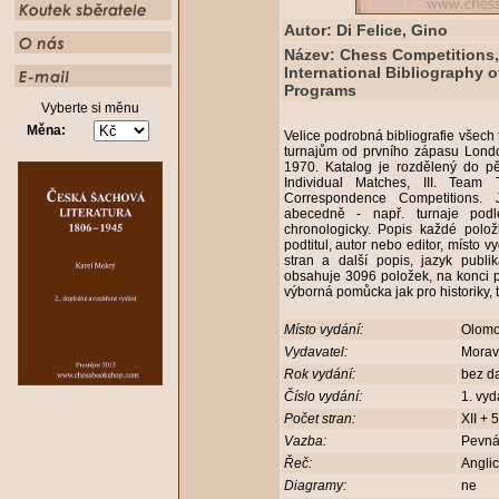
Autor: Di Felice, Gino
Název: Chess Competitions,
International Bibliography o
Programs
Vyberte si měnu
Měna:
Velice podrobná bibliografie všech 
turnajům od prvního zápasu Lond
1970. Katalog je rozdělený do pěti
Individual Matches, III. Team
Correspondence Competitions. 
abecedně - např. turnaje pod
chronologicky. Popis každé polo
podtitul, autor nebo editor, místo v
stran a další popis, jazyk publ
obsahuje 3096 položek, na konci po
výborná pomůcka jak pro historiky, 
Místo vydání:
Olom
Vydavatel:
Morav
Rok vydání:
bez d
Číslo vydání:
1. vy
Počet stran:
XII +
Vazba:
Pevná
Řeč:
Angli
Diagramy:
ne