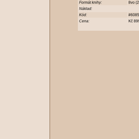
Formát knihy:
8vo (
Náklad:
Kód:
#608
Cena:
Kč 89