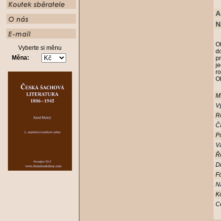
A
N
Of
Vyberte si měnu
d
Měna:
p
j
ro
O
Mí
Vy
R
Čí
Po
V
Ř
D
Fo
N
K
C