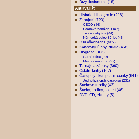
Brzy dostaneme (18)
Antikvariát
Historie, bibliografie (216)
Zahájení (723)
CECO (34)
Šachová zahájení (107)
Teoria debjutov (44)
Německá edice 80. let (46)
Díla všeobecná (909)
Koncovky, úlohy, studie (458)
Biografie (362)
Černá série (70)
Malá černá série (27)
Turnaje a zápasy (360)
Ostatní knihy (167)
Časopisy - kompletní ročníky (641)
Jednotlivá čísla časopisů (231)
Šachové rubriky (43)
Šachy, hodiny, ostatní (46)
DVD, CD, eKnihy (5)