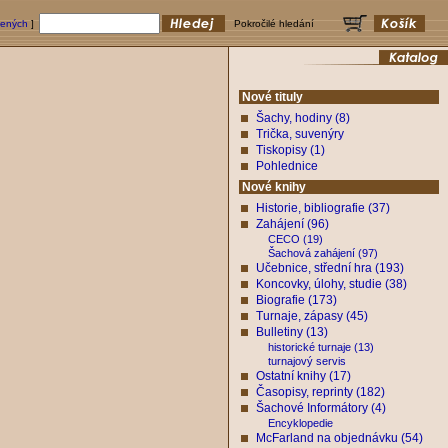
bených
]
Pokročilé hledání
Nové tituly
Šachy, hodiny (8)
Trička, suvenýry
Tiskopisy (1)
Pohlednice
Nové knihy
Historie, bibliografie (37)
Zahájení (96)
CECO (19)
Šachová zahájení (97)
Učebnice, střední hra (193)
Koncovky, úlohy, studie (38)
Biografie (173)
Turnaje, zápasy (45)
Bulletiny (13)
historické turnaje (13)
turnajový servis
Ostatní knihy (17)
Časopisy, reprinty (182)
Šachové Informátory (4)
Encyklopedie
McFarland na objednávku (54)