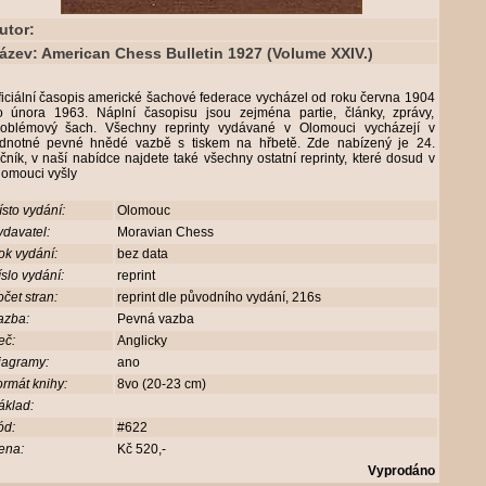
utor:
ázev: American Chess Bulletin 1927 (Volume XXIV.)
iciální časopis americké šachové federace vycházel od roku června 1904
o února 1963. Náplní časopisu jsou zejména partie, články, zprávy,
roblémový šach. Všechny reprinty vydávané v Olomouci vycházejí v
ednotné pevné hnědé vazbě s tiskem na hřbetě. Zde nabízený je 24.
čník, v naší nabídce najdete také všechny ostatní reprinty, které dosud v
lomouci vyšly
sto vydání:
Olomouc
davatel:
Moravian Chess
ok vydání:
bez data
slo vydání:
reprint
čet stran:
reprint dle původního vydání, 216s
azba:
Pevná vazba
eč:
Anglicky
iagramy:
ano
rmát knihy:
8vo (20-23 cm)
áklad:
ód:
#622
ena:
Kč 520,-
Vyprodáno