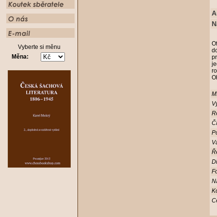
A
N
Of
Vyberte si měnu
d
Měna:
p
j
ro
O
Mí
Vy
R
Čí
Po
V
Ř
D
Fo
N
K
C