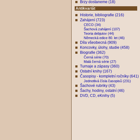
Brzy dostaneme (18)
Antikvariát
Historie, bibliografie (216)
Zahájení (723)
CECO (34)
Šachová zahájení (107)
Teoria debjutov (44)
Německá edice 80. let (46)
Díla všeobecná (909)
Koncovky, úlohy, studie (458)
Biografie (362)
Černá série (70)
Malá černá série (27)
Turnaje a zápasy (360)
Ostatní knihy (167)
Časopisy - kompletní ročníky (641)
Jednotlivá čísla časopisů (231)
Šachové rubriky (43)
Šachy, hodiny, ostatní (46)
DVD, CD, eKnihy (5)