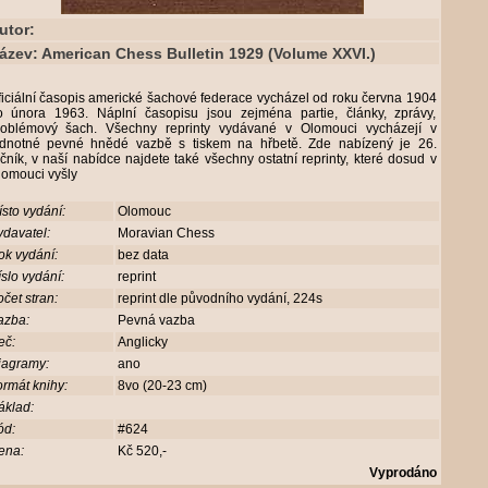
utor:
ázev: American Chess Bulletin 1929 (Volume XXVI.)
iciální časopis americké šachové federace vycházel od roku června 1904
o února 1963. Náplní časopisu jsou zejména partie, články, zprávy,
roblémový šach. Všechny reprinty vydávané v Olomouci vycházejí v
ednotné pevné hnědé vazbě s tiskem na hřbetě. Zde nabízený je 26.
čník, v naší nabídce najdete také všechny ostatní reprinty, které dosud v
lomouci vyšly
sto vydání:
Olomouc
davatel:
Moravian Chess
ok vydání:
bez data
slo vydání:
reprint
čet stran:
reprint dle původního vydání, 224s
azba:
Pevná vazba
eč:
Anglicky
iagramy:
ano
rmát knihy:
8vo (20-23 cm)
áklad:
ód:
#624
ena:
Kč 520,-
Vyprodáno