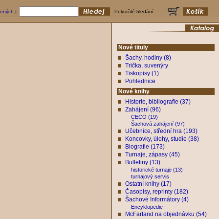
bených
]
Pokročilé hledání
Nové tituly
Šachy, hodiny (8)
Trička, suvenýry
Tiskopisy (1)
Pohlednice
Nové knihy
Historie, bibliografie (37)
Zahájení (96)
CECO (19)
Šachová zahájení (97)
Učebnice, střední hra (193)
Koncovky, úlohy, studie (38)
Biografie (173)
Turnaje, zápasy (45)
Bulletiny (13)
historické turnaje (13)
turnajový servis
Ostatní knihy (17)
Časopisy, reprinty (182)
Šachové Informátory (4)
Encyklopedie
McFarland na objednávku (54)