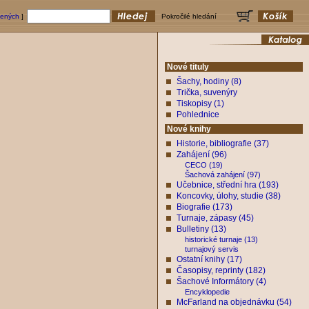
bených
]
Pokročilé hledání
Nové tituly
Šachy, hodiny (8)
Trička, suvenýry
Tiskopisy (1)
Pohlednice
Nové knihy
Historie, bibliografie (37)
Zahájení (96)
CECO (19)
Šachová zahájení (97)
Učebnice, střední hra (193)
Koncovky, úlohy, studie (38)
Biografie (173)
Turnaje, zápasy (45)
Bulletiny (13)
historické turnaje (13)
turnajový servis
Ostatní knihy (17)
Časopisy, reprinty (182)
Šachové Informátory (4)
Encyklopedie
McFarland na objednávku (54)