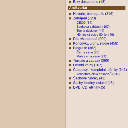
Brzy dostaneme (18)
Antikvariát
Historie, bibliografie (216)
Zahájení (723)
CECO (34)
Šachová zahájení (107)
Teoria debjutov (44)
Německá edice 80. let (46)
Díla všeobecná (909)
Koncovky, úlohy, studie (458)
Biografie (362)
Černá série (70)
Malá černá série (27)
Turnaje a zápasy (360)
Ostatní knihy (167)
Časopisy - kompletní ročníky (641)
Jednotlivá čísla časopisů (231)
Šachové rubriky (43)
Šachy, hodiny, ostatní (46)
DVD, CD, eKnihy (5)