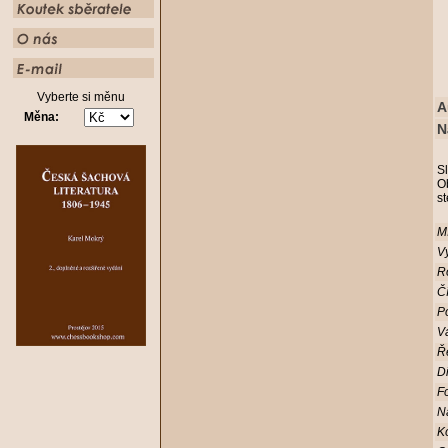
Vyberte si měnu
A
Měna:
N
S
Ob
st
Mí
Vy
R
Čí
Po
V
Ř
D
Fo
N
K