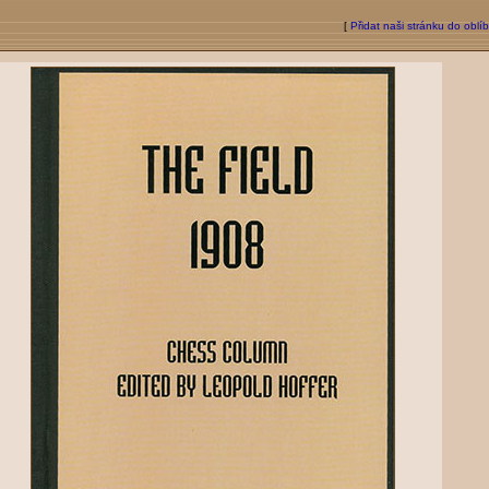
[
Přidat naši stránku do oblí