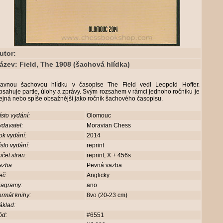
utor:
ázev: Field, The 1908 (šachová hlídka)
lavnou šachovou hlídku v časopise The Field vedl Leopold Hoffer.
sahuje partie, úlohy a zprávy. Svým rozsahem v rámci jednoho ročníku je
ejná nebo spíše obsažnější jako ročník šachového časopisu.
sto vydání:
Olomouc
davatel:
Moravian Chess
ok vydání:
2014
slo vydání:
reprint
čet stran:
reprint, X + 456s
azba:
Pevná vazba
eč:
Anglicky
iagramy:
ano
rmát knihy:
8vo (20-23 cm)
áklad:
ód:
#6551