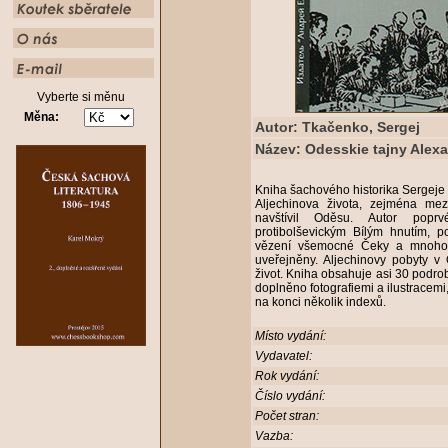
Vyberte si měnu
Měna:
Autor: Tkačenko, Sergej
Název: Odesskie tajny Alexa
Kniha šachového historika Sergeje
Aljechinova života, zejména mezí
navštívil Oděsu. Autor popr
protibolševickým Bílým hnutím, 
vězení všemocné Čeky a mnoho d
uveřejněny. Aljechinovy pobyty v 
život. Kniha obsahuje asi 30 podro
doplněno fotografiemi a ilustracem
na konci několik indexů.
Místo vydání:
Vydavatel:
Rok vydání:
Číslo vydání:
Počet stran:
Vazba: